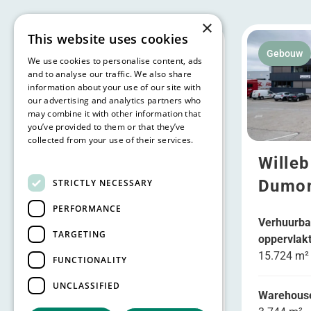
×
This website uses cookies
Gebouw
Nu beschikbaar
Gebouw
We use cookies to personalise content, ads
and to analyse our traffic. We also share
information about your use of our site with
our advertising and analytics partners who
may combine it with other information that
you’ve provided to them or that they’ve
collected from your use of their services.
Read more
Bornem, Rijksweg
Willeb
19
Dumon
STRICTLY NECESSARY
PERFORMANCE
Verhuurbare
Verhuurba
TARGETING
oppervlakte
oppervlak
8.751 m²
15.724 m²
FUNCTIONALITY
UNCLASSIFIED
Warehouse 1
Office 1
Warehous