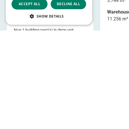
5.540 m²
74 m²
3.744 m²
ACCEPT ALL
DECLINE ALL
Warehouse 2
Warehous
SHOW DETAILS
3.137 m²
11.256 m²
Nog 1 building part(s) in deze unit
Toon alle locaties