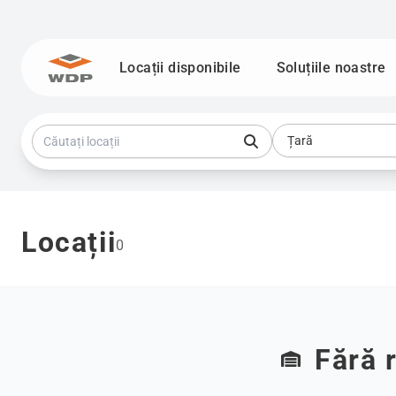
Locații disponibile
Soluțiile noastre
Sari la conținut
Țară
Țară
Căutați locații
Locații
0
Fără 