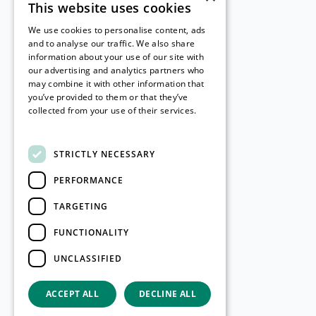
This website uses cookies
We use cookies to personalise content, ads
and to analyse our traffic. We also share
information about your use of our site with
our advertising and analytics partners who
may combine it with other information that
you’ve provided to them or that they’ve
collected from your use of their services.
Read more
STRICTLY NECESSARY
PERFORMANCE
TARGETING
FUNCTIONALITY
UNCLASSIFIED
ACCEPT ALL
DECLINE ALL