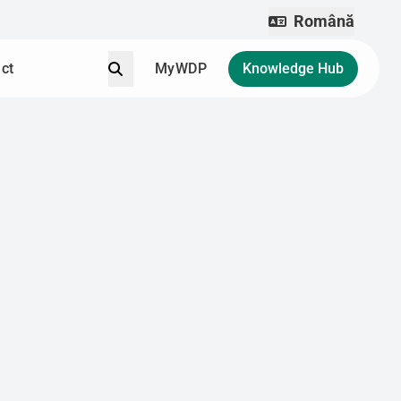
Română
Căutare
ct
MyWDP
Knowledge Hub