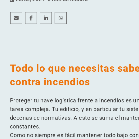
Así puedes proteger tu edificio frente a incendios
Así puedes proteger tu edificio frente a incen
Así puedes proteger tu edificio frente a
Así puedes proteger tu edificio f
Todo lo que necesitas sab
contra incendios
Proteger tu nave logística frente a incendios es 
tarea compleja. Tu edificio, y en particular tu si
decenas de normativas. A esto se suma el manten
constantes.
Como no siempre es fácil mantener todo bajo con