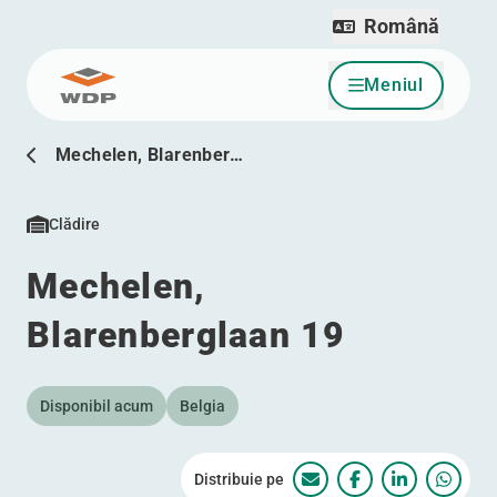
Română
Meniul
Sari la conținut
Mechelen, Blarenber…
Clădire
Mechelen,
Blarenberglaan 19
Disponibil acum
Belgia
Distribuie pe
Mechelen, Blarenberg
Mechelen, Blare
Mechelen, 
Mechel