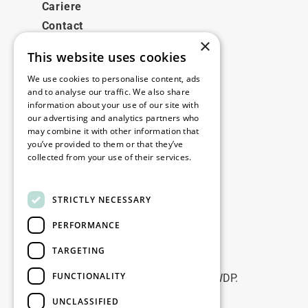
Cariere
Contact
×
This website uses cookies
Legale
We use cookies to personalise content, ads
Disclaimer
and to analyse our traffic. We also share
information about your use of our site with
Privacy policy
our advertising and analytics partners who
Cookie policy
may combine it with other information that
you’ve provided to them or that they’ve
collected from your use of their services.
Birourile noastre
Read more
Contact
STRICTLY NECESSARY
PERFORMANCE
Fii la curent
TARGETING
Rămâneți la curent: abonați-vă la
FUNCTIONALITY
newsletterele noastre de Marketing WDP.
UNCLASSIFIED