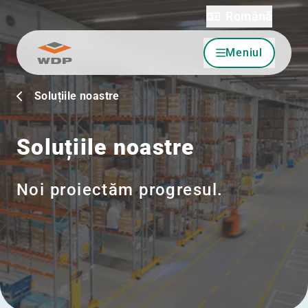
Română
Meniul
Sari la conținut
Soluțiile noastre
Soluțiile noastre
Noi proiectăm progresul.