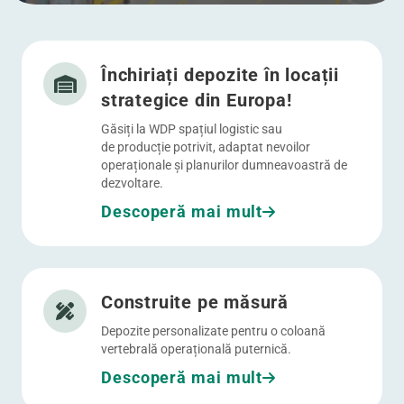
Mergi la Închiriați depozite în locații strategice din Euro
Meniul
Închiriați depozite în locații
strategice din Europa!
Găsiți la WDP spațiul logistic sau
de producție potrivit, adaptat nevoilor
operaționale și planurilor dumneavoastră de
dezvoltare.
Descoperă mai mult
Mergi la Construite pe măsură
Construite pe măsură
Depozite personalizate pentru o coloană
vertebrală operațională puternică.
Descoperă mai mult