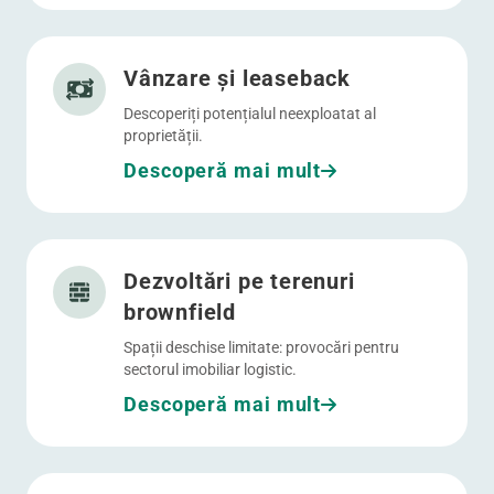
Mergi la Vânzare și leaseback
Vânzare și leaseback
Descoperiți potențialul neexploatat al
proprietății.
Descoperă mai mult
Mergi la Dezvoltări pe terenuri brownfield
Dezvoltări pe terenuri
brownfield
Spații deschise limitate: provocări pentru
sectorul imobiliar logistic.
Descoperă mai mult
Mergi la WDP Services | Modernizați-vă depozitul WDP