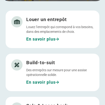
Allez à Louer un entrepôt
Menu
Louer un entrepôt
Louez l’entrepôt qui correspond à vos besoins,
dans des emplacements de choix.
En savoir plus
Allez à Build-to-suit
Build-to-suit
Des entrepôts sur mesure pour une assise
opérationnelle solide.
En savoir plus
Allez à Sale & Lease back