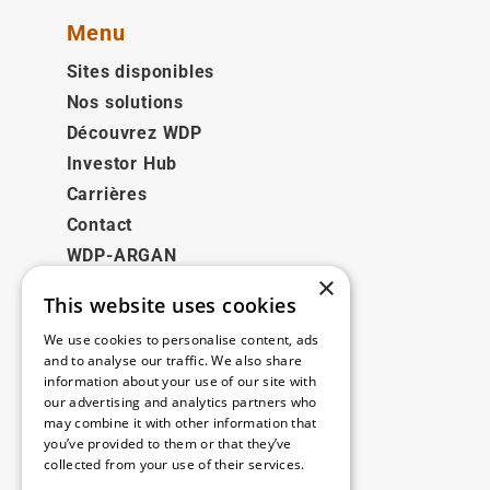
Menu
Sites disponibles
Nos solutions
Découvrez WDP
Investor Hub
Carrières
Contact
WDP-ARGAN
×
This website uses cookies
Juridique
We use cookies to personalise content, ads
Disclaimer
and to analyse our traffic. We also share
information about your use of our site with
Politique de confidentialité
our advertising and analytics partners who
Cookie Policy
may combine it with other information that
you’ve provided to them or that they’ve
collected from your use of their services.
Nos bureaux
Read more