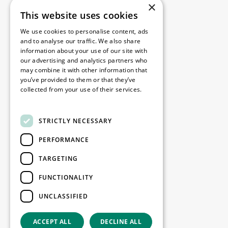
×
This website uses cookies
Juridique
We use cookies to personalise content, ads
Disclaimer
and to analyse our traffic. We also share
information about your use of our site with
Politique de confidentialité
our advertising and analytics partners who
Cookie Policy
may combine it with other information that
you’ve provided to them or that they’ve
collected from your use of their services.
Nos bureaux
Read more
Contact
STRICTLY NECESSARY
PERFORMANCE
Restez informé
TARGETING
Restez à jour : inscrivez-vous à nos
FUNCTIONALITY
newsletters Marketing
UNCLASSIFIED
S'enregistrer
ACCEPT ALL
DECLINE ALL