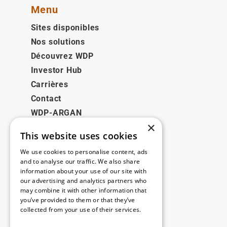
Menu
Sites disponibles
Nos solutions
Découvrez WDP
Investor Hub
Carrières
Contact
WDP-ARGAN
×
This website uses cookies
Juridique
We use cookies to personalise content, ads
Disclaimer
and to analyse our traffic. We also share
information about your use of our site with
Politique de confidentialité
our advertising and analytics partners who
Cookie Policy
may combine it with other information that
you’ve provided to them or that they’ve
collected from your use of their services.
Nos bureaux
Read more