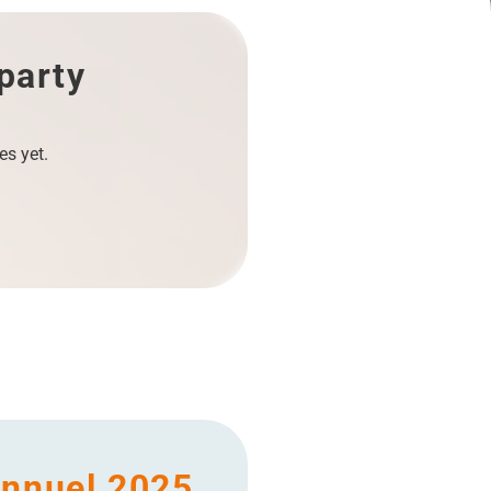
 party
es yet.
Annuel 2025