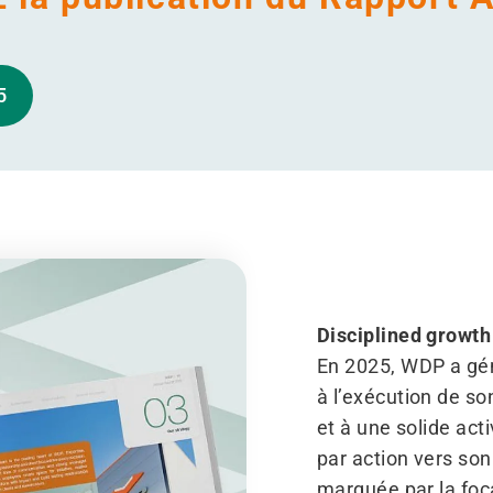
5
Disciplined growth 
En 2025, WDP a gén
à l’exécution de s
et à une solide act
par action vers son
marquée par la foca