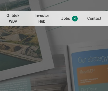
Ontdek
Investor
Jobs
Contact
4
WDP
Hub