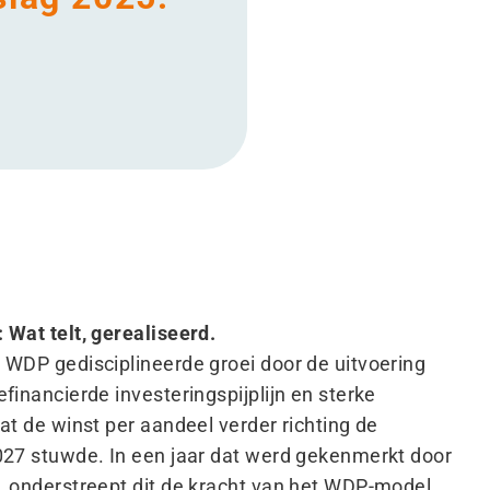
 Wat telt, gerealiseerd.
e WDP gedisciplineerde groei door de uitvoering
efinancierde investeringspijplijn en sterke
wat de winst per aandeel verder richting de
2027 stuwde. In een jaar dat werd gekenmerkt door
g, onderstreept dit de kracht van het WDP-model,