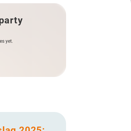
 party
es yet.
slag 2025: