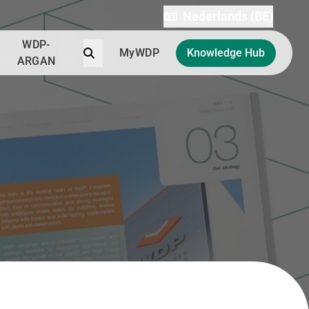
Nederlands (BE)
WDP-
Zoek
MyWDP
Knowledge Hub
ARGAN