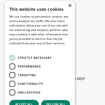
×
This website uses cookies
Juridisch
We use cookies to personalise content, ads
Disclaimer
and to analyse our traffic. We also share
information about your use of our site with
Privacybeleid
our advertising and analytics partners who
Cookie Policy
may combine it with other information that
you’ve provided to them or that they’ve
collected from your use of their services.
Onze kantoren
Read more
Contact
STRICTLY NECESSARY
PERFORMANCE
Blijf op de hoogte
TARGETING
Blijf up-to-date: meld u aan voor onze WDP
FUNCTIONALITY
Marketing nieuwsbrieven
UNCLASSIFIED
Registreer
ACCEPT ALL
DECLINE ALL