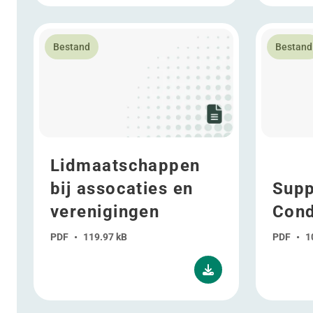
Lees meer over Lidmaatschappen bij assocaties en v
Lees meer 
Bestand
Bestand
Lidmaatschappen
bij assocaties en
Supp
verenigingen
Cond
PDF
•
119.97 kB
PDF
•
1