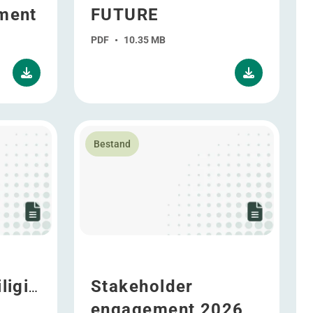
ment
FUTURE
PDF
•
10.35 MB
oor informatiebeveiliging 2025
Lees meer over Stakeholder engagement 20
Bestand
r
liging
Stakeholder
engagement 2026