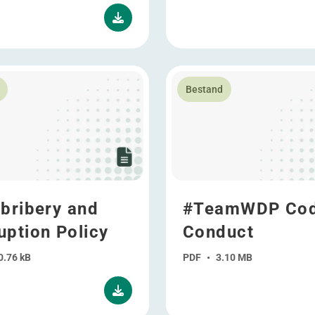
over Anti-bribery and Corruption Policy
Lees meer over #TeamWDP 
Bestand
-bribery and
#TeamWDP Cod
uption Policy
Conduct
0.76 kB
PDF
•
3.10 MB