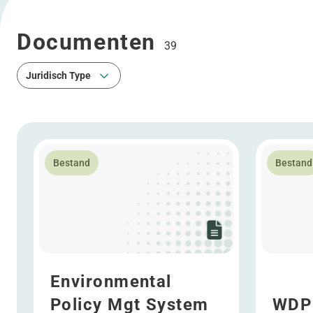
Documenten
39
Juridisch Type
Juridisch Type
Lees meer over Environmental Policy Mgt System 20
Lees meer 
Bestand
Bestand
Environmental
Policy Mgt System
WDP 