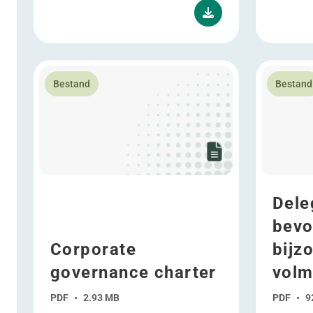
Lees meer over Corporate governance charter
Lees meer 
Bestand
Bestand
Dele
bevo
Corporate
bijz
governance charter
volm
PDF
•
2.93 MB
PDF
•
9