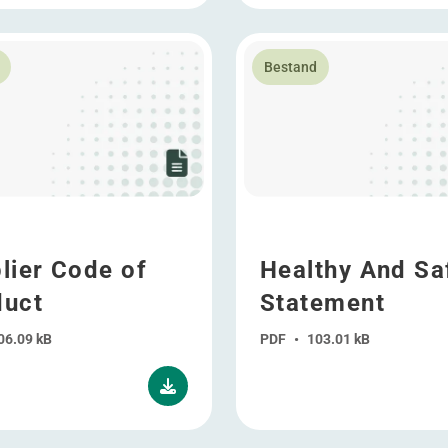
erenigingen
over Supplier Code of Conduct
Lees meer over Healthy And
Bestand
lier Code of
Healthy And Sa
uct
Statement
06.09 kB
PDF
•
103.01 kB