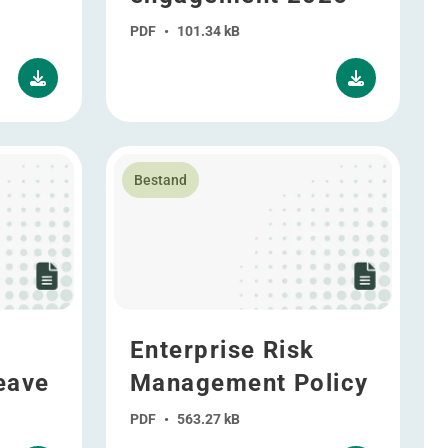
PDF
•
101.34 kB
d leave
Lees meer over Enterprise Risk Management 
Bestand
Enterprise Risk
eave
Management Policy
PDF
•
563.27 kB