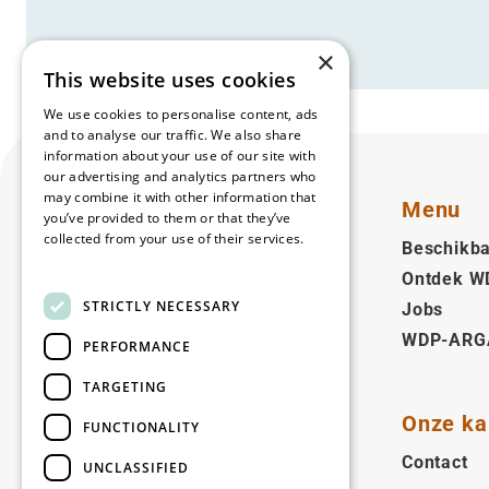
×
This website uses cookies
We use cookies to personalise content, ads
and to analyse our traffic. We also share
information about your use of our site with
our advertising and analytics partners who
may combine it with other information that
Menu
you’ve provided to them or that they’ve
collected from your use of their services.
Beschikba
Read more
Ontdek W
Nederlands (BE)
STRICTLY NECESSARY
Jobs
WDP-ARG
Volg ons
PERFORMANCE
Facebook
LinkedIn
YouTube
Instagram
Vimeo
TARGETING
Onze ka
FUNCTIONALITY
Copyright © 2026
Contact
UNCLASSIFIED