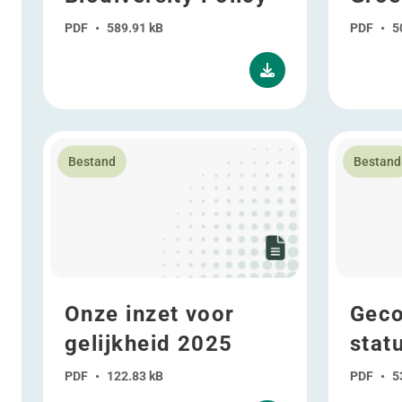
PDF
•
589.91 kB
PDF
•
5
Lees meer over Onze inzet voor gelijkheid 2025
Lees meer
Bestand
Bestand
Onze inzet voor
Geco
gelijkheid 2025
stat
PDF
•
122.83 kB
PDF
•
5