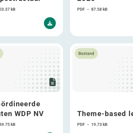
03.37 kB
PDF
•
87.58 kB
 over Gecoördineerde statuten WDP NV
Lees meer over Theme-base
Bestand
ördineerde
uten WDP NV
Theme-based l
39.75 kB
PDF
•
19.73 kB