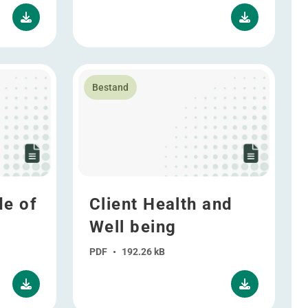
Code of Conduct
Lees meer over Client Health and Well being
Bestand
e of
Client Health and
Well being
PDF
•
192.26 kB