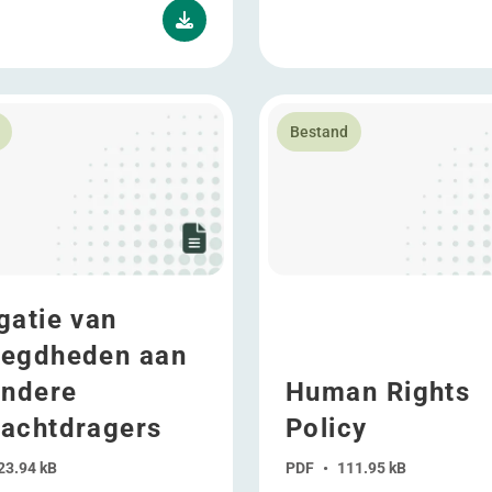
over Delegatie van bevoegdheden aan bijzondere volmach
Lees meer over Human Right
Bestand
gatie van
egdheden aan
ondere
Human Rights
achtdragers
Policy
23.94 kB
PDF
•
111.95 kB