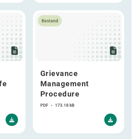
 Safe Statement
Lees meer over Grievance Management Pro
Bestand
Grievance
fe
Management
Procedure
PDF
•
173.18 kB