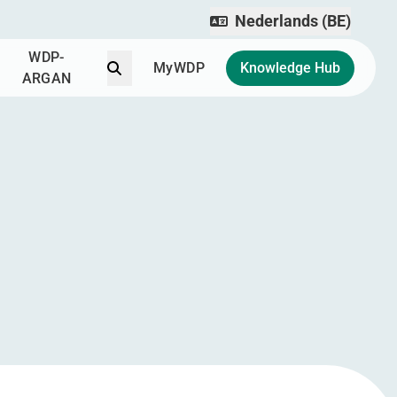
Nederlands (BE)
WDP-
Zoek
MyWDP
Knowledge Hub
ARGAN