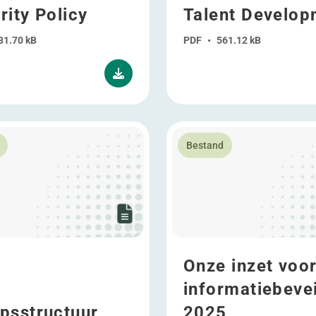
rity Policy
Talent Develop
31.70 kB
PDF
•
561.12 kB
over Groepsstructuur
Lees meer over Onze inzet v
Bestand
Onze inzet voo
informatiebevei
psstructuur
2025