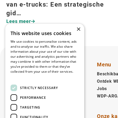
van e-trucks: Een strategische
gid…
Lees meer
×
This website uses cookies
We use cookies to personalise content, ads
and to analyse our traffic. We also share
information about your use of our site with
our advertising and analytics partners who
may combine it with other information that
Menu
you’ve provided to them or that they’ve
collected from your use of their services.
Beschikba
Read more
Ontdek W
Nederlands (BE)
STRICTLY NECESSARY
Jobs
WDP-ARG
Volg ons
PERFORMANCE
Facebook
LinkedIn
YouTube
Instagram
Vimeo
TARGETING
Onze ka
FUNCTIONALITY