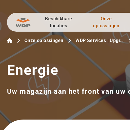
Beschikbare
Onze
Ga naar inhoud
locaties
oplossingen
Onze oplossingen
WDP Services | Upgr…
Energie
Uw magazijn aan het front van uw e