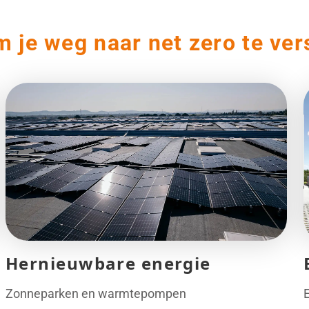
m je weg naar net zero te ver
Hernieuwbare energie
Zonneparken en warmtepompen