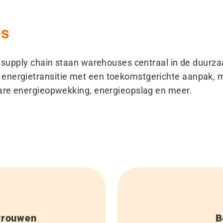
es
ke supply chain staan warehouses centraal in de duur
energietransitie met een toekomstgerichte aanpak, 
bare energieopwekking, energieopslag en meer.
rtrouwen
B