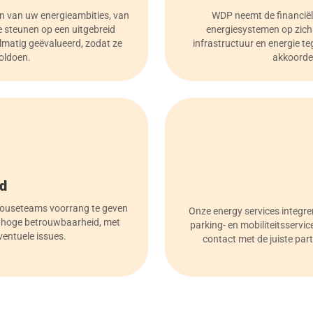
en van uw energieambities, van
WDP neemt de financiël
e steunen op een uitgebreid
energiesystemen op zich
lmatig geëvalueerd, zodat ze
infrastructuur en energie t
oldoen.
akkoorden
id
houseteams voorrang te geven
Onze energy services integre
r hoge betrouwbaarheid, met
parking- en mobiliteitsservi
ventuele issues.
contact met de juiste partn