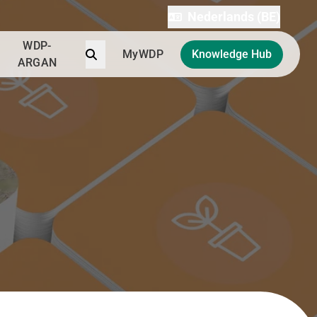
Nederlands (BE)
WDP-
Zoek
MyWDP
Knowledge Hub
ARGAN