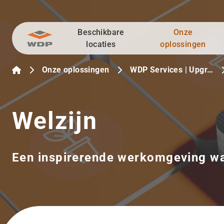
Beschikbare
Onze
Ga naar inhoud
locaties
oplossingen
Onze oplossingen
WDP Services | Upgr…
Welzijn
Een inspirerende werkomgeving waa