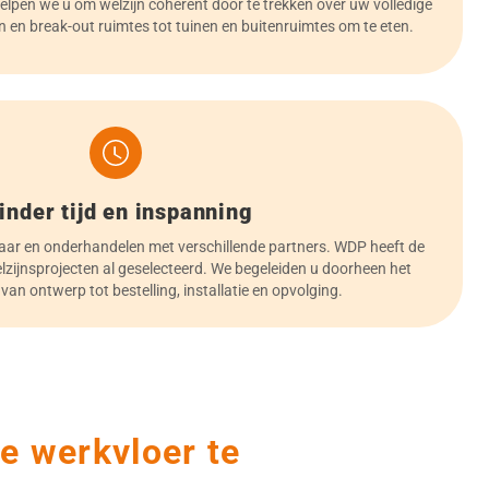
elpen we u om welzijn coherent door te trekken over uw volledige
n en break-out ruimtes tot tuinen en buitenruimtes om te eten.
inder tijd en inspanning
naar en onderhandelen met verschillende partners. WDP heeft de
elzijnsprojecten al geselecteerd. We begeleiden u doorheen het
: van ontwerp tot bestelling, installatie en opvolging.
e werkvloer te