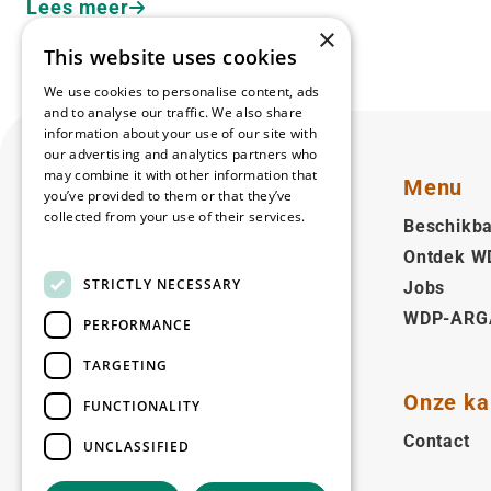
Lees meer
×
This website uses cookies
We use cookies to personalise content, ads
and to analyse our traffic. We also share
information about your use of our site with
our advertising and analytics partners who
may combine it with other information that
Menu
you’ve provided to them or that they’ve
collected from your use of their services.
Beschikba
Read more
Ontdek W
Nederlands (BE)
STRICTLY NECESSARY
Jobs
WDP-ARG
Volg ons
PERFORMANCE
Facebook
LinkedIn
YouTube
Instagram
Vimeo
TARGETING
Onze ka
FUNCTIONALITY
Copyright © 2026
Contact
UNCLASSIFIED