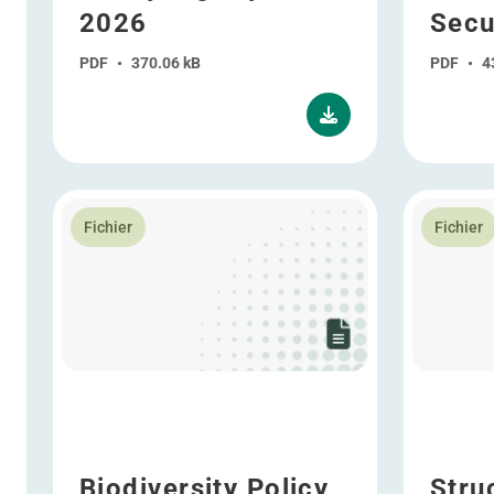
2026
Secu
PDF
•
370.06 kB
PDF
•
4
En savoir plus Biodiversity Policy
En savoir 
Fichier
Fichier
Biodiversity Policy
Stru