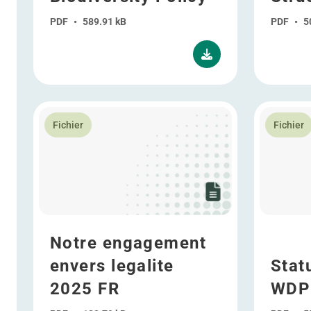
PDF
•
589.91 kB
PDF
•
5
En savoir plus Notre engagement envers legalite 202
En savoir 
Fichier
Fichier
Notre engagement
envers legalite
Stat
2025 FR
WDP