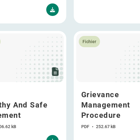
plus Healthy And Safe Statement
En savoir plus Grievance 
Fichier
Grievance
thy And Safe
Management
ement
Procedure
06.62 kB
PDF
•
252.67 kB