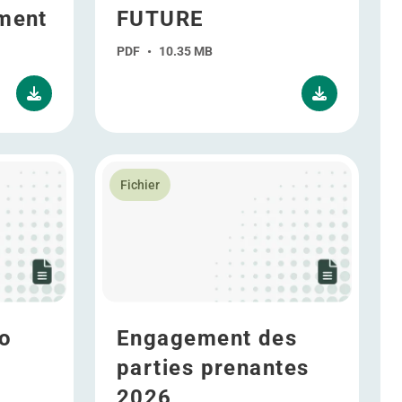
ment
FUTURE
PDF
•
10.35 MB
 to Information Security 2025
En savoir plus Engagement des parties pren
Fichier
o
Engagement des
parties prenantes
2026