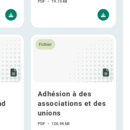
PDF
•
19.73 kB
 and Well being
En savoir plus Adhésion à des associations e
Fichier
Adhésion à des
nd
associations et des
unions
PDF
•
126.96 kB