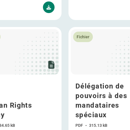
plus Human Rights Policy
En savoir plus Délégation d
Fichier
Délégation de
pouvoirs à des
n Rights
mandataires
cy
spéciaux
84.65 kB
PDF
•
315.13 kB