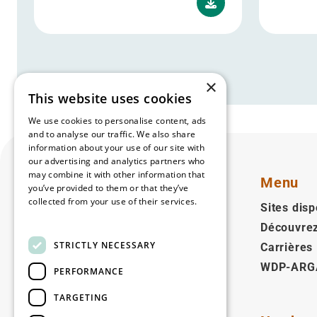
×
This website uses cookies
We use cookies to personalise content, ads
and to analyse our traffic. We also share
information about your use of our site with
our advertising and analytics partners who
may combine it with other information that
Menu
you’ve provided to them or that they’ve
collected from your use of their services.
Sites disp
Read more
Découvre
Français
STRICTLY NECESSARY
Carrières
WDP-ARG
Suivez-nous
PERFORMANCE
Facebook
LinkedIn
YouTube
Instagram
Vimeo
TARGETING