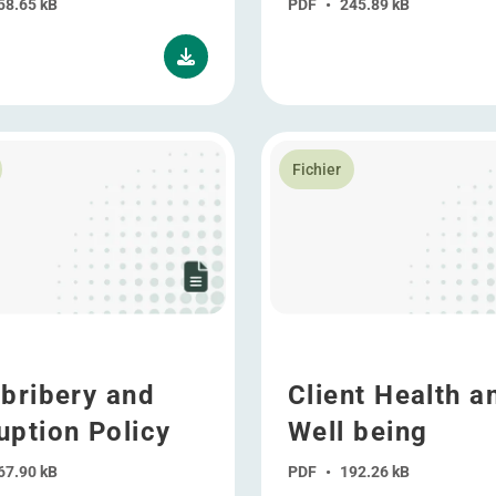
58.65 kB
PDF
•
245.89 kB
lus Anti-bribery and Corruption Policy
En savoir plus Client Health
Fichier
-bribery and
Client Health a
uption Policy
Well being
67.90 kB
PDF
•
192.26 kB