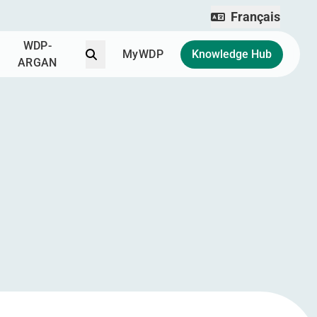
Français
WDP-
Recherchez
MyWDP
Knowledge Hub
ARGAN