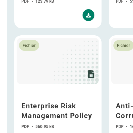
PDF
•
123.79 kB
PDF
•
5
En savoir plus Enterprise Risk Management Policy
En savoir p
Fichier
Fichier
Enterprise Risk
Anti
Management Policy
Corr
PDF
•
560.95 kB
PDF
•
1