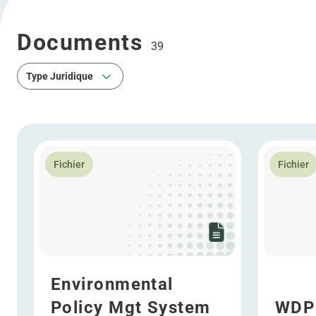
Documents
39
Type Juridique
Type Juridique
En savoir plus Environmental Policy Mgt System 202
En savoir 
Fichier
Fichier
Environmental
Policy Mgt System
WDP 