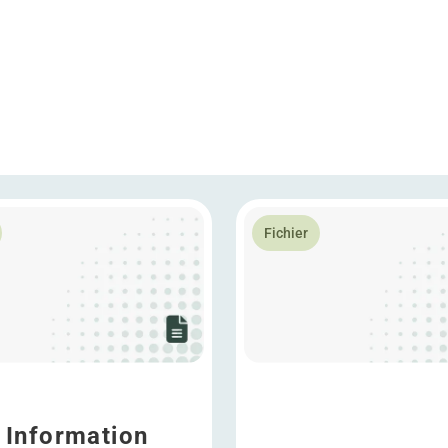
6
plus WDP Information Security Policy
En savoir plus Talent Deve
Fichier
Information