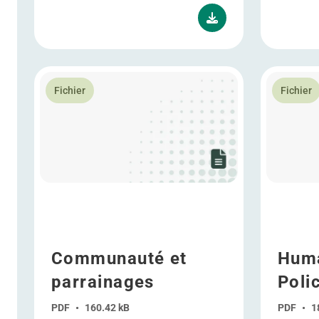
En savoir plus Communauté et parrainages
En savoir 
Fichier
Fichier
Communauté et
Huma
parrainages
Poli
PDF
•
160.42 kB
PDF
•
1