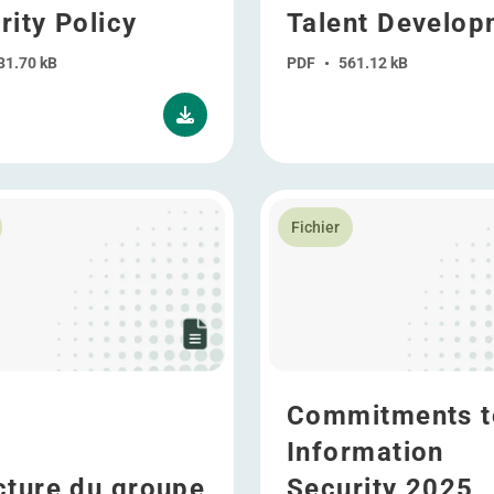
rity Policy
Talent Develop
31.70 kB
PDF
•
561.12 kB
plus Structure du groupe
En savoir plus Commitments
Fichier
Commitments t
Information
cture du groupe
Security 2025