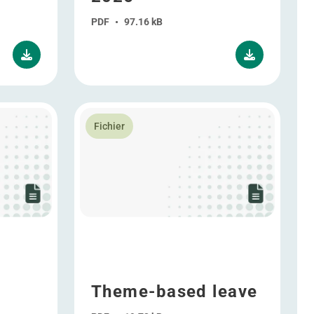
PDF
•
97.16 kB
En savoir plus Theme-based leave
Fichier
Theme-based leave