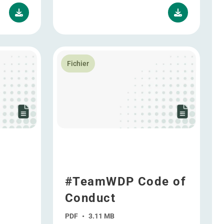
e pouvoirs à des mandataires spéciaux
En savoir plus #TeamWDP Code of Conduct
Fichier
#TeamWDP Code of
Conduct
PDF
•
3.11 MB