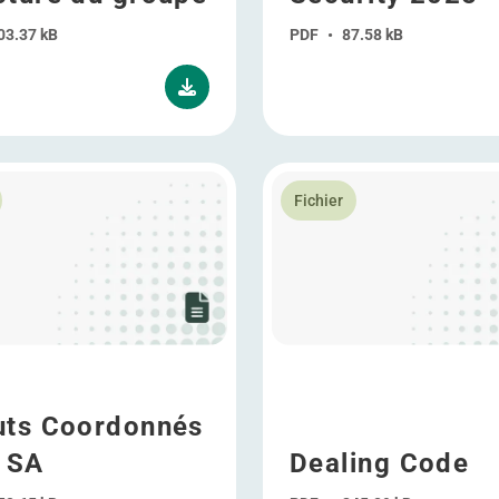
03.37 kB
PDF
•
87.58 kB
5 FR
plus Statuts Coordonnés WDP SA
En savoir plus Dealing Code
Fichier
uts Coordonnés
 SA
Dealing Code