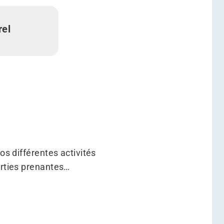
rel
os différentes activités
arties prenantes…