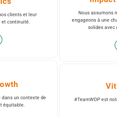
tics
Nous assumons no
os clients et leur
engageons à une chaî
 et continuité.
solides avec
rowth
Vi
e dans un contexte de
#TeamWDP est notre
 équitable.