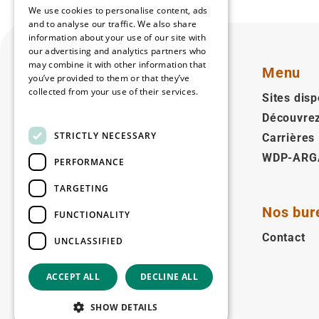
We use cookies to personalise content, ads
and to analyse our traffic. We also share
information about your use of our site with
our advertising and analytics partners who
may combine it with other information that
Menu
you’ve provided to them or that they’ve
collected from your use of their services.
Sites disp
Read more
Découvre
Français
STRICTLY NECESSARY
Carrières
WDP-ARG
Suivez-nous
PERFORMANCE
Facebook
LinkedIn
YouTube
Instagram
Vimeo
TARGETING
Nos bur
FUNCTIONALITY
Copyright © 2026
Contact
UNCLASSIFIED
ACCEPT ALL
DECLINE ALL
SHOW DETAILS