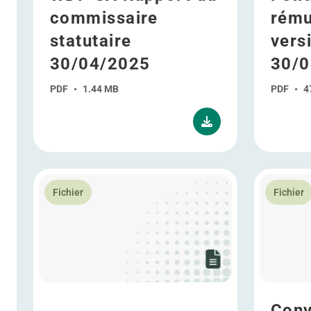
commissaire
rému
statutaire
vers
30/04/2025
30/0
PDF
•
1.44 MB
PDF
•
4
En savoir plus Procès-verbal de l'Assemblée Générale 
En savoir p
Fichier
Fichier
Conv