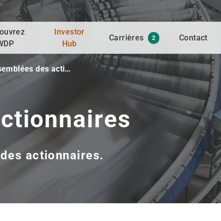
ouvrez
Investor
Carrières
Contact
2
WDP
Hub
semblées des acti…
ctionnaires
des actionnaires.