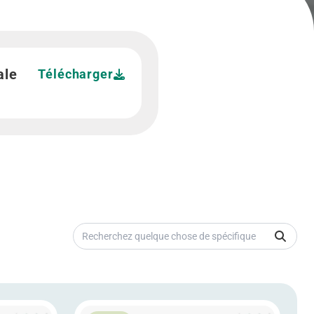
ale
Télécharger
Recherchez quelque chose de spécifique
t l’ordre du jour de l’Assemblée Générale Ordinaire et Extra
En savoir plus Procuration Assemblée Génér