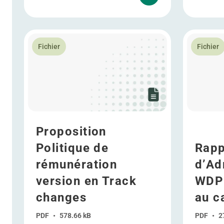
En savoir plus Proposition Politique de rémunératio
En savoir 
Fichier
Fichier
Proposition
Politique de
Rapp
rémunération
d’Ad
version en Track
WDP 
changes
au c
PDF
•
578.66 kB
PDF
•
2