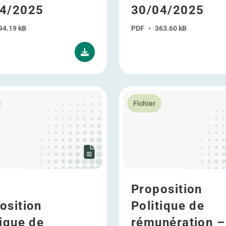
4/2025
30/04/2025
94.19 kB
PDF
•
363.60 kB
taire 30/04/2025
plus Proposition Politique de rémunération – version clean 
En savoir plus Proposition 
Fichier
Proposition
osition
Politique de
tique de
rémunération –