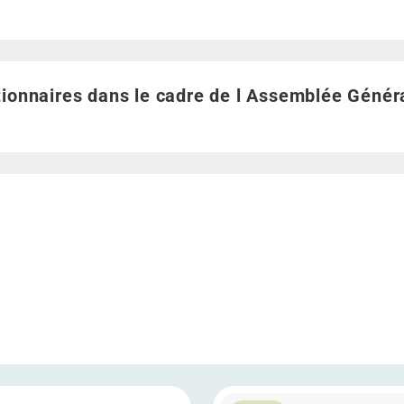
ctionnaires dans le cadre de l Assemblée Générale">
tionnaires dans le cadre de l Assemblée Génér
Ordinaire et Extraordinaire du 29 avril 2026
plus Rapport annuel 2025
En savoir plus Convocation e