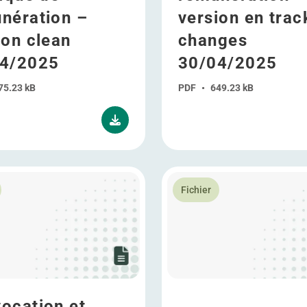
nération –
version en trac
ion clean
changes
4/2025
30/04/2025
75.23 kB
PDF
•
649.23 kB
Ordinaire et Extraordinaire du 24 avril 2024
lus Convocation et l’ordre du jour de l’Assemblée Générale 
En savoir plus Questions écr
Fichier
ocation et