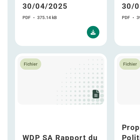
30/04/2025
30/0
PDF
•
375.14 kB
PDF
•
3
En savoir plus WDP SA Rapport du commissaire statu
En savoir 
Fichier
Fichier
Prop
WDP SA Rapport du
Poli