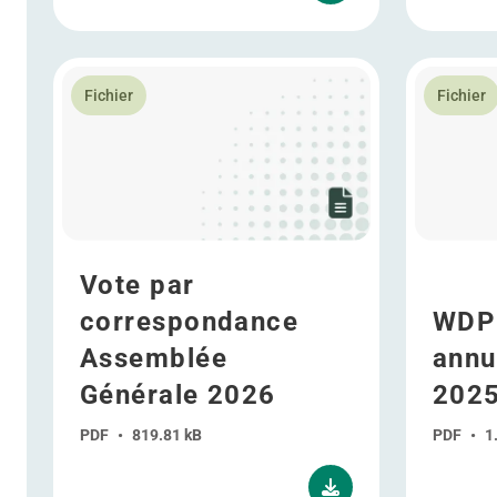
En savoir plus Vote par correspondance Assemblée 
En savoir 
Fichier
Fichier
Vote par
correspondance
WDP
Assemblée
annu
Générale 2026
202
PDF
•
819.81 kB
PDF
•
1