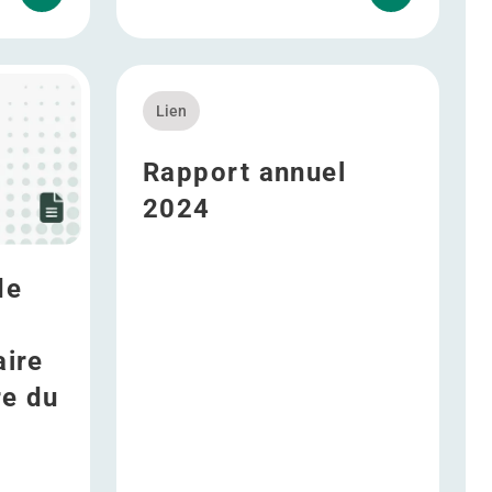
 capital autorisé
 de l’Assemblée Générale Ordinaire et Extraordinaire du 30 
En savoir plus Rapport annuel 2024
Lien
Rapport annuel
2024
de
aire
re du