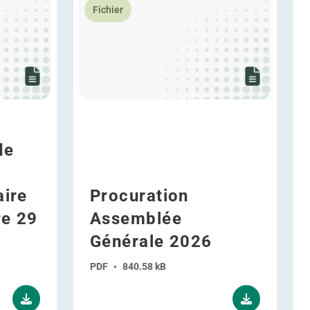
Fichier
de
aire
Procuration
re 29
Assemblée
Générale 2026
PDF
•
840.58 kB