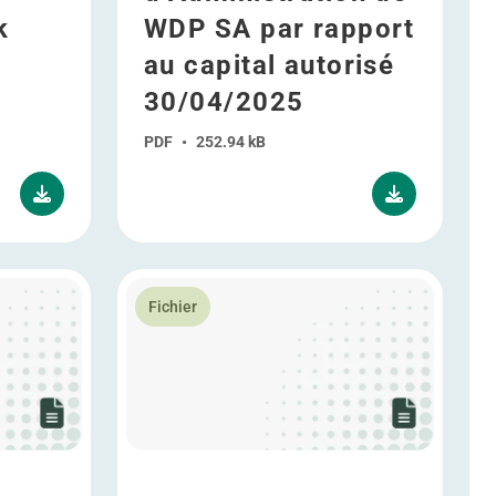
k
WDP SA par rapport
au capital autorisé
30/04/2025
PDF
•
252.94 kB
Ordinaire et Extraordinaire - 24/04/2024
ites suite à l’Assemblée Générale - 24/04/2024
En savoir plus Procuration Assemblée Généra
Fichier