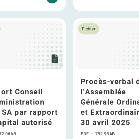
n version en Track changes
plus Rapport Conseil d’Administration WDP SA par rapport au
En savoir plus Procès-verbal
Fichier
Procès-verbal 
ort Conseil
l’Assemblée
ministration
Générale Ordin
SA par rapport
et Extraordinai
apital autorisé
30 avril 2025
72.06 kB
PDF
•
792.95 kB