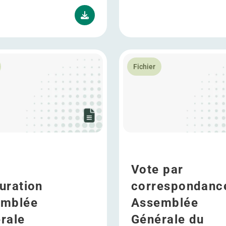
ssemblée Générale Ordinaire et Extraordinaire 30/04/2025
plus Procuration Assemblée Générale 30/04/2025
En savoir plus Vote par co
Fichier
Vote par
uration
correspondanc
emblée
Assemblée
rale
Générale du