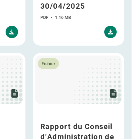
30/04/2025
PDF
•
1.16 MB
30/04/2025
Politique de rémunération – version en track changes 30/04
En savoir plus Rapport du Conseil d’Administ
Fichier
Rapport du Conseil
d’Administration de