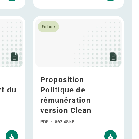
ort du commissaire statutaire 2025
En savoir plus Proposition Politique de rému
Fichier
Proposition
t du
Politique de
rémunération
version Clean
PDF
•
562.48 kB