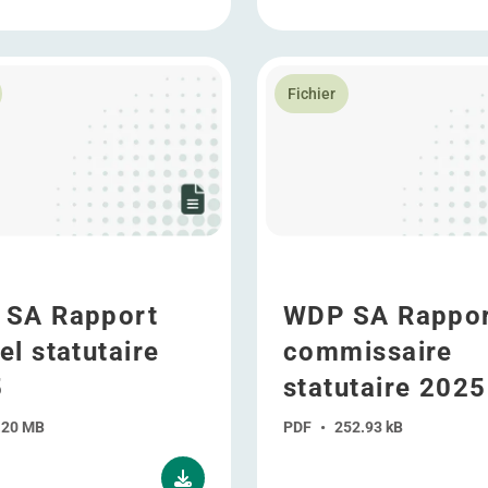
Générale 2026
plus WDP SA Rapport annuel statutaire 2025
En savoir plus WDP SA Rapp
Fichier
 SA Rapport
WDP SA Rappor
el statutaire
commissaire
5
statutaire 2025
.20 MB
PDF
•
252.93 kB