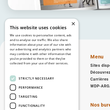
×
This website uses cookies
We use cookies to personalise content, ads
and to analyse our traffic. We also share
information about your use of our site with
our advertising and analytics partners who
may combine it with other information that
Menu
you’ve provided to them or that they’ve
collected from your use of their services.
Sites disp
Read more
Découvre
Français
STRICTLY NECESSARY
Carrières
WDP-ARG
Suivez-nous
PERFORMANCE
Facebook
LinkedIn
YouTube
Instagram
Vimeo
TARGETING
Nos bur
FUNCTIONALITY
Copyright © 2026