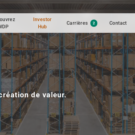
ouvrez
Investor
Carrières
Contact
2
WDP
Hub
création de valeur.