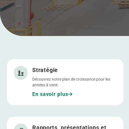
Allez à Stratégie
Menu
Stratégie
Découvrez notre plan de croissance pour les
années à venir.
En savoir plus
Allez à Rapports, présentations et communiqués de pre
Rapports, présentations et