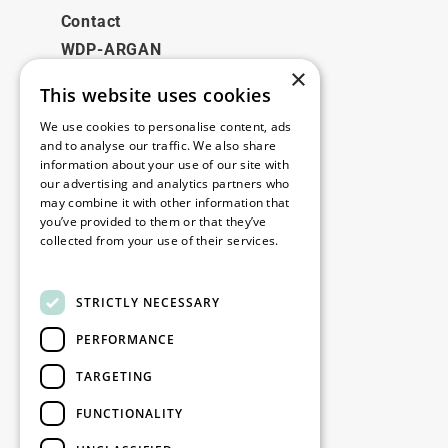
Contact
WDP-ARGAN
×
This website uses cookies
Juridique
We use cookies to personalise content, ads
Disclaimer
and to analyse our traffic. We also share
information about your use of our site with
Politique de confidentialité
our advertising and analytics partners who
Cookie Policy
may combine it with other information that
you’ve provided to them or that they’ve
collected from your use of their services.
Nos bureaux
Read more
Contact
STRICTLY NECESSARY
PERFORMANCE
Restez informé
TARGETING
Restez à jour : inscrivez-vous à nos
FUNCTIONALITY
newsletters Marketing