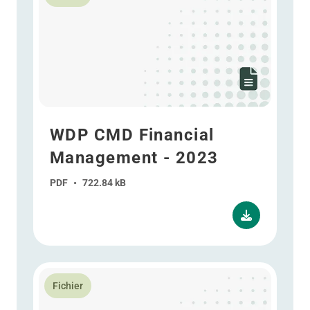
WDP CMD Financial
Management - 2023
PDF
•
722.84 kB
En savoir plus WDP CMD Maison du port d'Anvers - 
Fichier