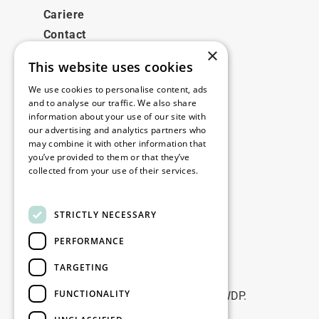
Cariere
Contact
×
This website uses cookies
Legale
We use cookies to personalise content, ads
Disclaimer
and to analyse our traffic. We also share
information about your use of our site with
Privacy policy
our advertising and analytics partners who
Cookie policy
may combine it with other information that
you’ve provided to them or that they’ve
collected from your use of their services.
Birourile noastre
Read more
Contact
STRICTLY NECESSARY
PERFORMANCE
Fii la curent
TARGETING
Rămâneți la curent: abonați-vă la
FUNCTIONALITY
newsletterele noastre de Marketing WDP.