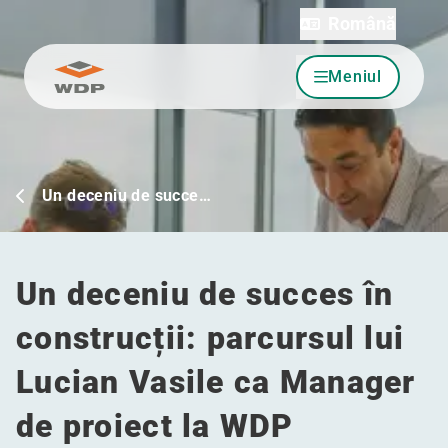
Română
Meniul
Sari la conținut
Un deceniu de succe…
Un deceniu de succes în
construcții: parcursul lui
Lucian Vasile ca Manager
de proiect la WDP