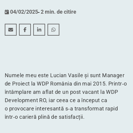
04/02/2025
-
2 min. de citire
Un deceniu de succes în construcții: parcursul lui Luc
Un deceniu de succes în construcții: parcursul l
Un deceniu de succes în construcții: parc
Un deceniu de succes în construcții
Numele meu este Lucian Vasile și sunt Manager
de Proiect la WDP România din mai 2015. Printr‑o
întâmplare am aflat de un post vacant la WDP
Development RO, iar ceea ce a început ca
o provocare interesantă s‑a transformat rapid
într‑o carieră plină de satisfacții.