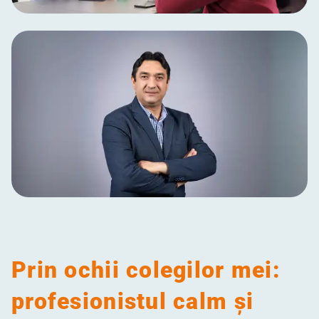
Prin ochii colegilor mei:
profesionistul calm și