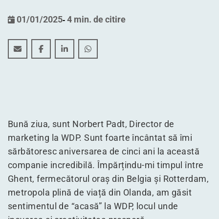
01/01/2025
-
4 min. de citire
Sărbătorim cinci ani de creativitate în marketing la WD
Sărbătorim cinci ani de creativitate în marketin
Sărbătorim cinci ani de creativitate în ma
Sărbătorim cinci ani de creativitate
Bună ziua, sunt Norbert Padt, Director de
marketing la WDP. Sunt foarte încântat să îmi
sărbătoresc aniversarea de cinci ani la această
companie incredibilă. Împărțindu-mi timpul între
Ghent, fermecătorul oraș din Belgia și Rotterdam,
metropola plină de viață din Olanda, am găsit
sentimentul de
“
acasă” la WDP, locul unde