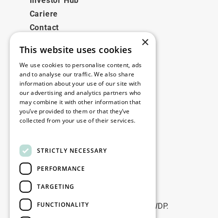
Investor Hub
Cariere
Contact
×
This website uses cookies
Legale
We use cookies to personalise content, ads
Disclaimer
and to analyse our traffic. We also share
information about your use of our site with
Privacy policy
our advertising and analytics partners who
Cookie policy
may combine it with other information that
you’ve provided to them or that they’ve
collected from your use of their services.
Birourile noastre
Read more
Contact
STRICTLY NECESSARY
PERFORMANCE
Fii la curent
TARGETING
Rămâneți la curent: abonați-vă la
FUNCTIONALITY
newsletterele noastre de Marketing WDP.