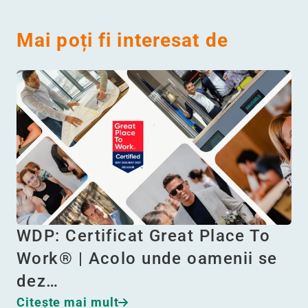
Mai poți fi interesat de
WDP: Certificat Great Place To
Work® | Acolo unde oamenii se
dez…
Citeşte mai mult