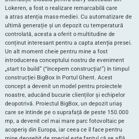
Lokeren, a fost o realizare remarcabilă care
a atras atenția mass-mediei. Cu automatizare de
ultimă generație și un depozit cu temperatură
controlată, acesta a oferit o multitudine de
conținut interesant pentru a capta atenția presei.
Un alt moment cheie pentru mine a fost
introducerea conceptului nostru de eveniment
„
start to build” (“începem construcția!”) în timpul
construcției BigBox în Portul Ghent. Acest
concept a devenit un model pentru proiectele
noastre, aducând bucurie clienților și echipelor
deopotrivă. Proiectul BigBox, un depozit uriaș
care se întinde pe o suprafață de peste 150.000
mp, a devenit cel mai mare parc fotovoltaic pe
acoperiș din Europa, iar ceea ce îl face pentru
mine deosebit de special este faptul că se află