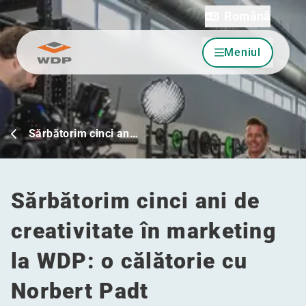
Română
Meniul
Sari la conținut
Sărbătorim cinci an…
Sărbătorim cinci ani de
creativitate în marketing
la WDP: o călătorie cu
Norbert Padt