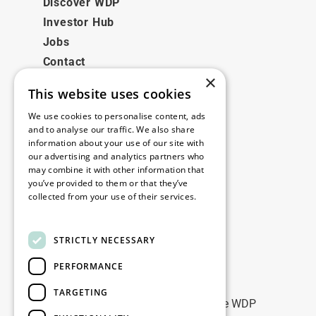
Discover WDP
Investor Hub
Jobs
Contact
×
This website uses cookies
Juridisch
We use cookies to personalise content, ads
Disclaimer
and to analyse our traffic. We also share
information about your use of our site with
Privacy policy
our advertising and analytics partners who
Cookie policy
may combine it with other information that
you’ve provided to them or that they’ve
collected from your use of their services.
Onze kantoren
Read more
Contact
STRICTLY NECESSARY
PERFORMANCE
Blijf op de hoogte
TARGETING
Blijf up-to-date: meld u aan voor onze WDP