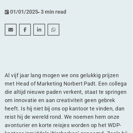
01/01/2025
-
3 min read
Het vijfjarig jubileum van Norbert Padt: een reis met
Het vijfjarig jubileum van Norbert Padt: een re
Het vijfjarig jubileum van Norbert Padt: 
Het vijfjarig jubileum van Norbert 
Al vijf jaar lang mogen we ons gelukkig prijzen
met Head of Marketing Norbert Padt. Een collega
die altijd nieuwe paden verkent, staat te springen
om innovatie en aan creativiteit geen gebrek
heeft. Is hij niet bij ons op kantoor te vinden, dan
reist hij de wereld rond. We noemen hem onze
avonturier en korte reisjes worden op het WDP-