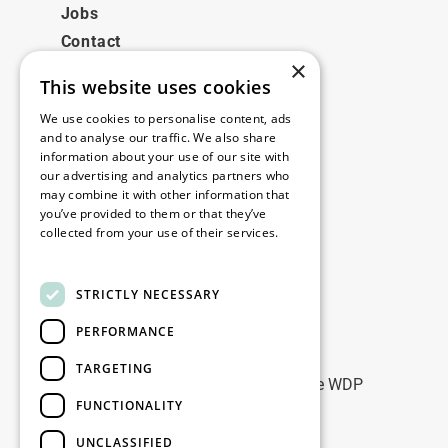
Jobs
Contact
×
This website uses cookies
Juridisch
We use cookies to personalise content, ads
Disclaimer
and to analyse our traffic. We also share
information about your use of our site with
Privacy policy
our advertising and analytics partners who
Cookie policy
may combine it with other information that
you’ve provided to them or that they’ve
collected from your use of their services.
Onze kantoren
Read more
Contact
STRICTLY NECESSARY
PERFORMANCE
Blijf op de hoogte
TARGETING
Blijf up-to-date: meld u aan voor onze WDP
FUNCTIONALITY
Marketing nieuwsbrieven
UNCLASSIFIED