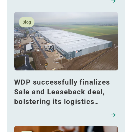
van kansen!
Lees meer over WDP successfully finalizes Sale and Le
Blog
WDP successfully finalizes
Sale and Leaseback deal,
bolstering its logistics
portfolio in Germany
Lees meer over Katerina Andreescu: van Belarus na