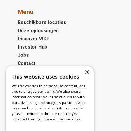
Menu
Beschikbare locaties
Onze oplossingen
Discover WDP
Investor Hub
Jobs
Contact
×
This website uses cookies
Juridisch
We use cookies to personalise content, ads
Disclaimer
and to analyse our traffic. We also share
information about your use of our site with
Privacy policy
our advertising and analytics partners who
Cookie policy
may combine it with other information that
you’ve provided to them or that they’ve
collected from your use of their services.
Onze kantoren
Read more