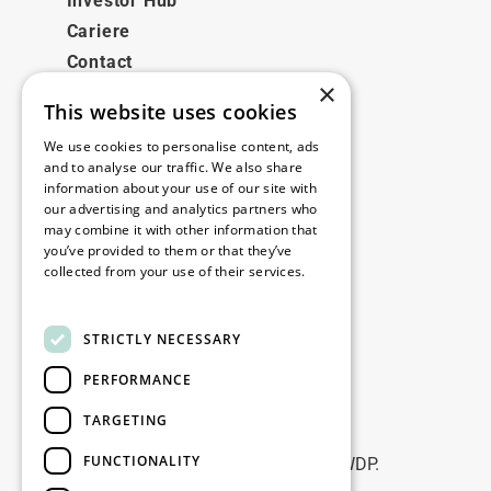
Investor Hub
Cariere
Contact
×
This website uses cookies
Legale
We use cookies to personalise content, ads
Disclaimer
and to analyse our traffic. We also share
information about your use of our site with
Privacy policy
our advertising and analytics partners who
Cookie policy
may combine it with other information that
you’ve provided to them or that they’ve
collected from your use of their services.
Birourile noastre
Read more
Contact
STRICTLY NECESSARY
PERFORMANCE
Fii la curent
TARGETING
Rămâneți la curent: abonați-vă la
FUNCTIONALITY
newsletterele noastre de Marketing WDP.