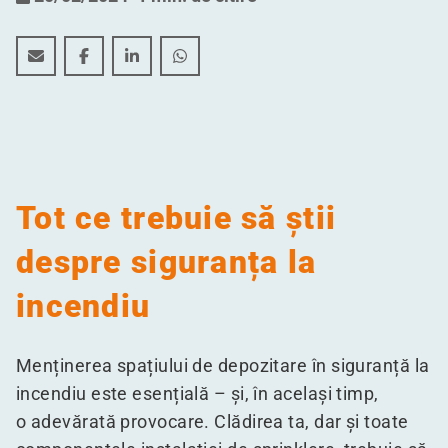
Așa îți menții clădirea în siguranță în caz de incendiu
Așa îți menții clădirea în siguranță în caz de inc
Așa îți menții clădirea în siguranță în caz 
Așa îți menții clădirea în siguranță 
Tot ce trebuie să știi
despre siguranța la
incendiu
Menținerea spațiului de depozitare în siguranță la
incendiu este esențială – și, în același timp,
o adevărată provocare. Clădirea ta, dar și toate