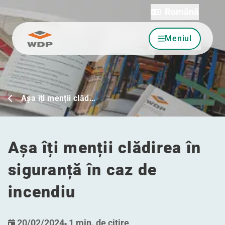
Română
Meniul
Sari la conținut
Așa îți menții clăd…
Așa îți menții clădirea în
siguranță în caz de
incendiu
20/02/2024
-
1 min. de citire