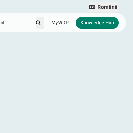
Română
Căutare
ct
MyWDP
Knowledge Hub