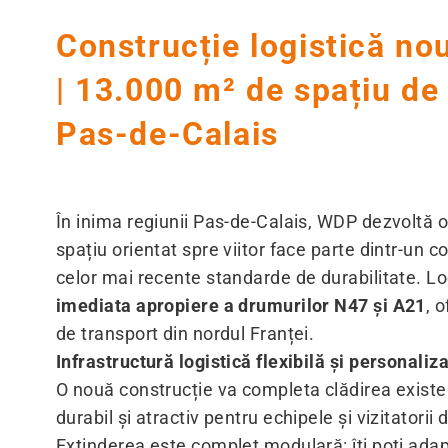
Construcție logistică no
| 13.000 m² de spațiu de 
Pas-de-Calais
În inima regiunii Pas-de-Calais, WDP dezvoltă 
spațiu orientat spre viitor face parte dintr-un c
celor mai recente standarde de durabilitate. Lo
imediata apropiere a drumurilor N47 și A21
, 
de transport din nordul Franței.
Infrastructură logistică flexibilă și personaliz
O nouă construcție va completa clădirea existe
durabil și atractiv pentru echipele și vizitatori
Extinderea este complet modulară: îți poți adapt