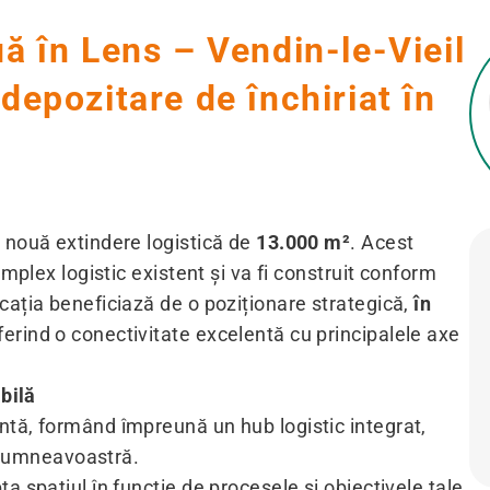
uă în Lens – Vendin-le-Vieil
depozitare de închiriat în
o nouă extindere logistică de
13.000 m²
. Acest
omplex logistic existent și va fi construit conform
cația beneficiază de o poziționare strategică,
în
oferind o conectivitate excelentă cu principalele axe
abilă
ntă, formând împreună un hub logistic integrat,
i dumneavoastră.
a spațiul în funcție de procesele și obiectivele tale