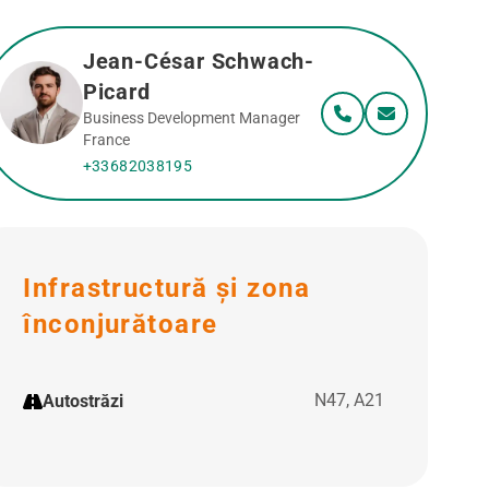
Jean-César Schwach-
Picard
Business Development Manager
France
+33682038195
Infrastructură și zona
înconjurătoare
N47, A21
Autostrăzi