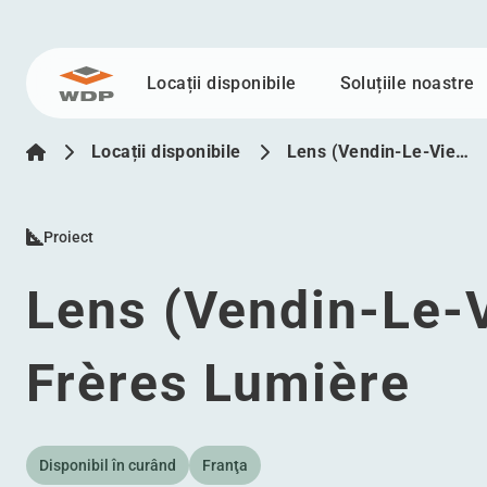
Locații disponibile
Soluțiile noastre
Sari la conținut
Locații disponibile
Lens (Vendin-Le-Vie…
Proiect
Lens (Vendin-Le-V
Frères Lumière
Disponibil în curând
Franţa