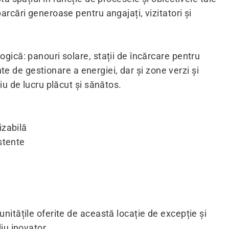
rcări generoase pentru angajați, vizitatori și
ică: panouri solare, stații de încărcare pentru
nte de gestionare a energiei, dar și zone verzi și
iu de lucru plăcut și sănătos.
izabilă
istente
i
nitățile oferite de această locație de excepție și
iu inovator.