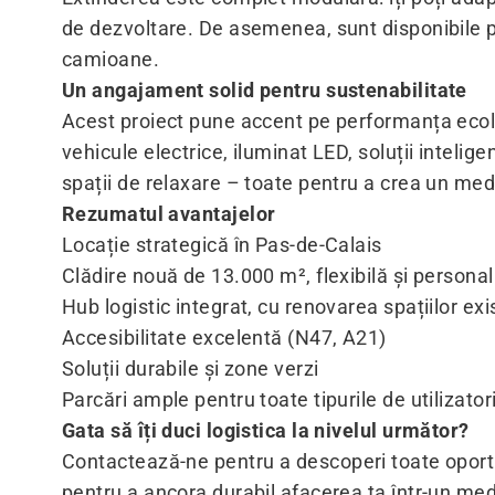
de dezvoltare. De asemenea, sunt disponibile pa
camioane.
Un angajament solid pentru sustenabilitate
Acest proiect pune accent pe performanța ecolog
vehicule electrice, iluminat LED, soluții intelige
spații de relaxare – toate pentru a crea un med
Rezumatul avantajelor
Locație strategică în Pas-de-Calais
Clădire nouă de 13.000 m², flexibilă și personal
Hub logistic integrat, cu renovarea spațiilor ex
Accesibilitate excelentă (N47, A21)
Soluții durabile și zone verzi
Parcări ample pentru toate tipurile de utilizator
Gata să îți duci logistica la nivelul următor?
Contactează-
ne
pentru a descoperi toate oportu
pentru a ancora durabil afacerea ta într-un med