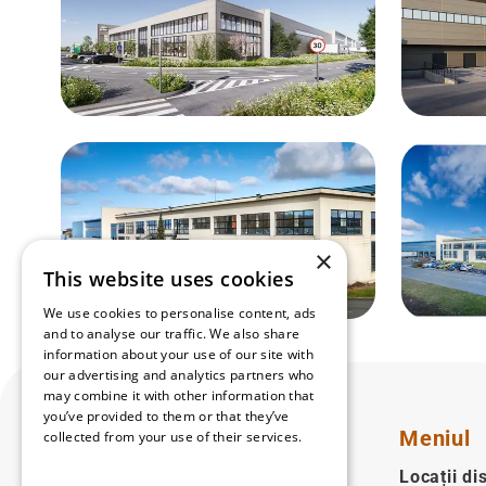
×
This website uses cookies
We use cookies to personalise content, ads
and to analyse our traffic. We also share
information about your use of our site with
our advertising and analytics partners who
may combine it with other information that
you’ve provided to them or that they’ve
Meniul
collected from your use of their services.
Read more
Locații di