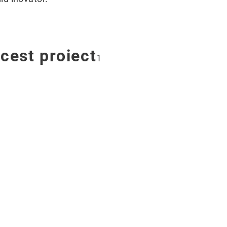
acest proiect
1