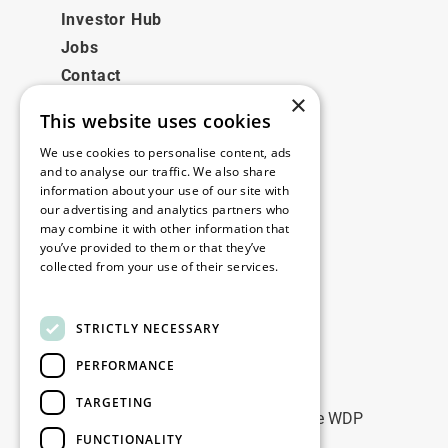
Investor Hub
Jobs
Contact
×
This website uses cookies
Juridisch
We use cookies to personalise content, ads
Disclaimer
and to analyse our traffic. We also share
information about your use of our site with
Privacy policy
our advertising and analytics partners who
Cookie policy
may combine it with other information that
you’ve provided to them or that they’ve
collected from your use of their services.
Onze kantoren
Read more
Contact
STRICTLY NECESSARY
PERFORMANCE
Blijf op de hoogte
TARGETING
Blijf up-to-date: meld u aan voor onze WDP
FUNCTIONALITY
Marketing nieuwsbrieven