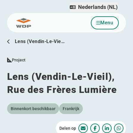
Nederlands (NL)
Menu
Ga naar inhoud
Lens (Vendin-Le-Vie…
Project
Lens (Vendin-Le-Vieil),
Rue des Frères Lumière
Binnenkort beschikbaar
Frankrijk
Delen op
Lens (Vendin-Le-Vieil)
Lens (Vendin-Le-V
Lens (Vendi
Lens (