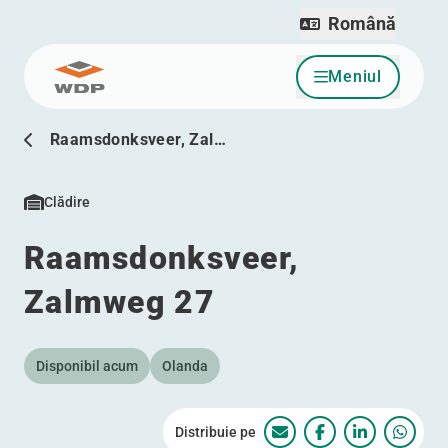
Română
Meniul
Sari la conținut
Raamsdonksveer, Zal…
Clădire
Raamsdonksveer,
Zalmweg 27
Disponibil acum
Olanda
Distribuie pe
Raamsdonksveer, Zal
Raamsdonksveer
Raamsdonks
Raams