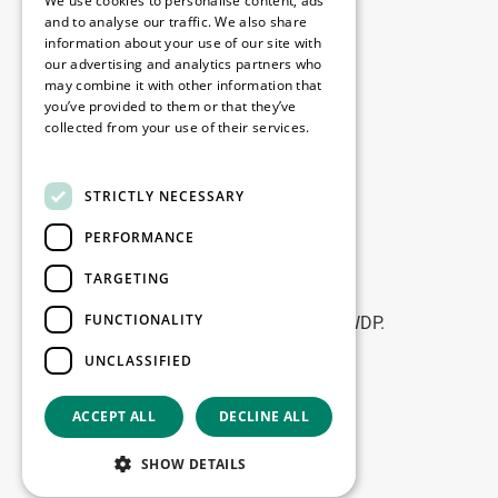
We use cookies to personalise content, ads
Disclaimer
and to analyse our traffic. We also share
information about your use of our site with
Privacy policy
our advertising and analytics partners who
Cookie policy
may combine it with other information that
you’ve provided to them or that they’ve
collected from your use of their services.
Birourile noastre
Read more
Contact
STRICTLY NECESSARY
PERFORMANCE
Fii la curent
TARGETING
Rămâneți la curent: abonați-vă la
FUNCTIONALITY
newsletterele noastre de Marketing WDP.
UNCLASSIFIED
Înscrie-te
ACCEPT ALL
DECLINE ALL
Copyright © 2026
SHOW DETAILS