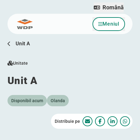
Română
Meniul
Sari la conținut
Unit A
Unitate
Unit A
Disponibil acum
Olanda
Distribuie pe
Unit A
Unit A
Unit A
Unit A