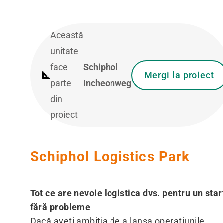
Această
unitate
face
Schiphol
Mergi la proiect
parte
Incheonweg
din
proiect
Schiphol Logistics Park
Tot ce are nevoie logistica dvs. pentru un star
fără probleme
Dacă aveți ambiția de a lansa operațiunile