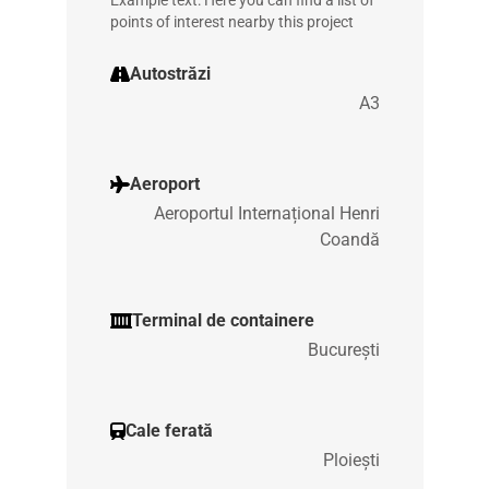
Example text: Here you can find a list of
points of interest nearby this project
Autostrăzi
A3
Aeroport
Aeroportul Internațional Henri
Coandă
Terminal de containere
București
Cale ferată
Ploiești