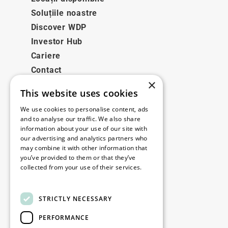
Soluțiile noastre
Discover WDP
Investor Hub
Cariere
Contact
×
This website uses cookies
Legale
We use cookies to personalise content, ads
Disclaimer
and to analyse our traffic. We also share
information about your use of our site with
Privacy policy
our advertising and analytics partners who
Cookie policy
may combine it with other information that
you’ve provided to them or that they’ve
collected from your use of their services.
Birourile noastre
Read more
Contact
STRICTLY NECESSARY
PERFORMANCE
Fii la curent