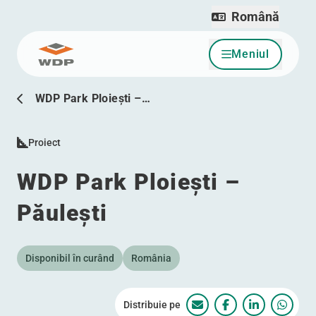
Română
Meniul
Sari la conținut
WDP Park Ploiești –…
Proiect
WDP Park Ploiești –
Păulești
Disponibil în curând
România
Distribuie pe
WDP Park Ploiești – Pă
WDP Park Ploiești
WDP Park Pl
WDP Pa