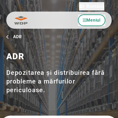
Română
Meniul
Sari la conținut
ADR
ADR
Depozitarea și distribuirea fără
probleme a mărfurilor
periculoase.