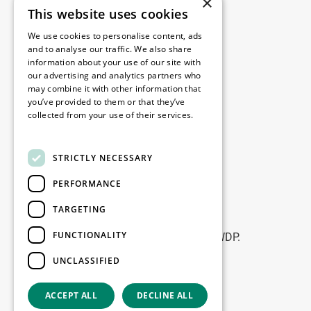
×
This website uses cookies
Legale
We use cookies to personalise content, ads
Disclaimer
and to analyse our traffic. We also share
information about your use of our site with
Privacy policy
our advertising and analytics partners who
Cookie policy
may combine it with other information that
you’ve provided to them or that they’ve
collected from your use of their services.
Birourile noastre
Read more
Contact
STRICTLY NECESSARY
PERFORMANCE
Fii la curent
TARGETING
Rămâneți la curent: abonați-vă la
FUNCTIONALITY
newsletterele noastre de Marketing WDP.
UNCLASSIFIED
Înscrie-te
ACCEPT ALL
DECLINE ALL
Copyright © 2026