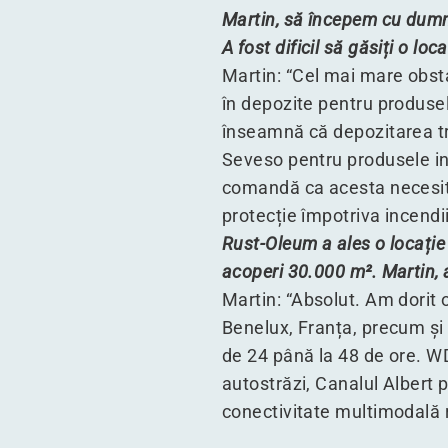
Martin, să începem cu dumn
A fost dificil să găsiți o lo
Martin:
“
Cel mai mare obsta
în depozite pentru produsel
înseamnă că depozitarea tre
Seveso pentru produsele inf
comandă ca acesta necesită
protecție împotriva incendii
Rust-Oleum a ales o locație 
acoperi 30.000 m². Martin, a
Martin:
“
Absolut. Am dorit o
Benelux, Franța, precum și 
de 24 până la 48 de ore. W
autostrăzi, Canalul Albert 
conectivitate multimodală r