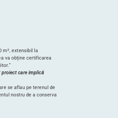
 m², extensibil la
ea va obține certificarea
tor.”
t proiect care implică
care se aflau pe terenul de
entul nostru de a conserva