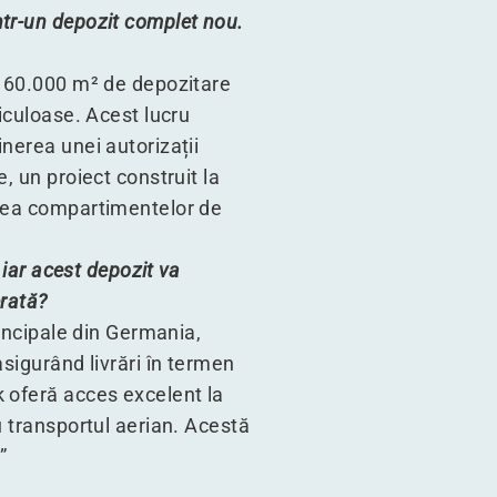
ntr-un depozit complet nou.
e 60.000 m² de depozitare
iculoase. Acest lucru
nerea unei autorizații
, un proiect construit la
area compartimentelor de
 iar acest depozit va
erată?
rincipale din Germania,
sigurând livrări în termen
 oferă acces excelent la
u transportul aerian. Acestă
”