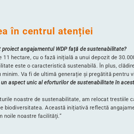
a în centrul atenției
t proiect angajamentul WDP față de sustenabilitate?
11 hectare, cu o fază inițială a unui depozit de 30.000
tate este o caracteristică sustenabilă. În plus, clădir
inim. Va fi de ultimă generație și pregătită pentru vii
 un aspect unic al eforturilor de sustenabilitate în aces
rturile noastre de sustenabilitate, am relocat trestiile 
e biodiversitatea. Această inițiativă reflectă angajam
noile noastre facilități.”