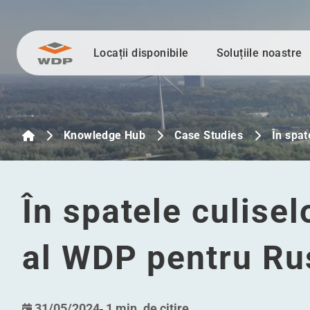
Locații disponibile
Soluțiile noastre
Sari la conținut
Knowledge Hub
Case Studies
În spat
În spatele culisel
al WDP pentru R
31/05/2024
-
1 min. de citire