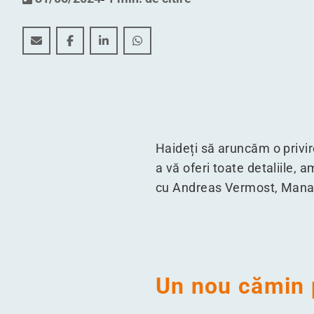
În spatele culiselor proiectului nou al WDP pentru 
În spatele culiselor proiectului nou al WDP p
În spatele culiselor proiectului nou al
În spatele culiselor proiectului
Haideți să aruncăm o privir
a vă oferi toate detaliile,
cu Andreas Vermost, Manag
Un nou cămin 