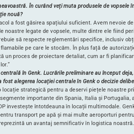
eavoastră. În curând veți muta produsele de vopsele î
cație nouă?
col a fost găsirea spațiului suficient. Avem nevoie d
e noastre legate de vopsele, multe dintre ele fiind per
buie să respecte reglementări specifice, inclusiv obți
lamabile pe care le stocăm. În plus față de autorizație
 un proces de proiectare detaliat, cum ar fi planific
lor.”
centrală în Genk. Lucrările preliminare au început deja,
 fost alegerea locației centrale în Genk o decizie delib
 locație strategică pentru a deservi piețele noastre p
segmente importante din Spania, Italia și Portugalia, a
DP investește întotdeauna în locații multimodale. Genk
pentru transport pe apă și mai multe aeroporturi pentr
eprezintă un avantaj semnificativ în logistica noastră.