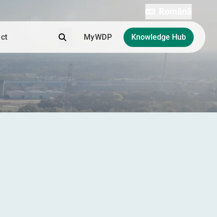
Română
Căutare
ct
MyWDP
Knowledge Hub