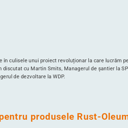
Rust-Oleum
entru Rust-Oleum
 WDP pentru Rust-Oleum
 nou al WDP pentru Rust-Oleum
e în culisele unui proiect revoluționar la care lucrăm 
 am discutat cu Martin Smits, Managerul de șantier la S
erul de dezvoltare la WDP.
pentru produsele Rust-Oleu