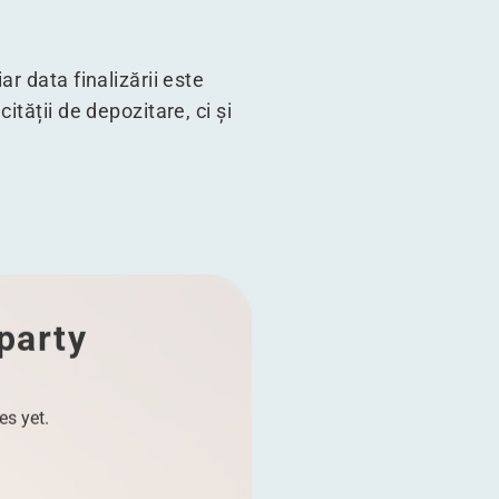
r data finalizării este
tății de depozitare, ci și
 party
es yet.