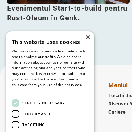
Evenimentul Start-to-build pentru
Rust-Oleum în Genk.
×
Citeşte mai mult
This website uses cookies
We use cookies to personalise content, ads
and to analyse our traffic. We also share
information about your use of our site with
our advertising and analytics partners who
may combine it with other information that
you’ve provided to them or that they’ve
Meniul
collected from your use of their services.
Read more
Locații di
STRICTLY NECESSARY
Discover
Română
Cariere
PERFORMANCE
Follow us
TARGETING