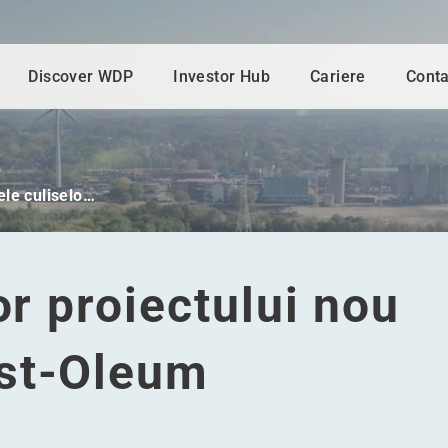
Discover WDP
Investor Hub
Cariere
Conta
ele culiselo…
or proiectului nou
ust-Oleum