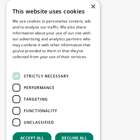
×
This website uses cookies
Juridique
We use cookies to personalise content, ads
Disclaimer
and to analyse our traffic. We also share
information about your use of our site with
Politique de confidentialité
our advertising and analytics partners who
Cookie Policy
may combine it with other information that
you’ve provided to them or that they’ve
collected from your use of their services.
Nos bureaux
Read more
Contact
STRICTLY NECESSARY
PERFORMANCE
Restez informé
TARGETING
Restez à jour : inscrivez-vous à nos
FUNCTIONALITY
newsletters Marketing
UNCLASSIFIED
S'enregistrer
ACCEPT ALL
DECLINE ALL