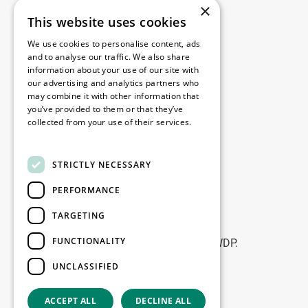
×
This website uses cookies
Legale
We use cookies to personalise content, ads
Disclaimer
and to analyse our traffic. We also share
information about your use of our site with
Privacy policy
our advertising and analytics partners who
Cookie policy
may combine it with other information that
you’ve provided to them or that they’ve
collected from your use of their services.
Birourile noastre
Read more
Contact
STRICTLY NECESSARY
PERFORMANCE
Fii la curent
TARGETING
Rămâneți la curent: abonați-vă la
FUNCTIONALITY
newsletterele noastre de Marketing WDP.
UNCLASSIFIED
Înscrie-te
ACCEPT ALL
DECLINE ALL