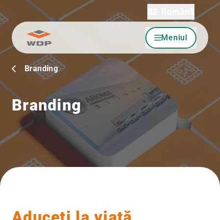
Română
Meniul
Sari la conținut
Branding
Branding
Aduceți la viață