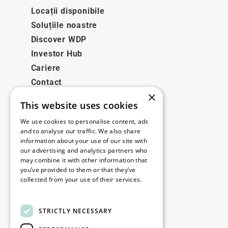
Locații disponibile
Soluțiile noastre
Discover WDP
Investor Hub
Cariere
Contact
×
This website uses cookies
Legale
We use cookies to personalise content, ads
Disclaimer
and to analyse our traffic. We also share
information about your use of our site with
Privacy policy
our advertising and analytics partners who
Cookie policy
may combine it with other information that
you’ve provided to them or that they’ve
collected from your use of their services.
Birourile noastre
Read more
Contact
STRICTLY NECESSARY