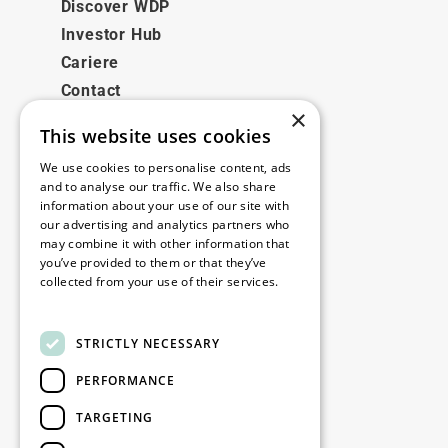
Discover WDP
Investor Hub
Cariere
Contact
×
This website uses cookies
Legale
We use cookies to personalise content, ads
Disclaimer
and to analyse our traffic. We also share
information about your use of our site with
Privacy policy
our advertising and analytics partners who
Cookie policy
may combine it with other information that
you’ve provided to them or that they’ve
collected from your use of their services.
Birourile noastre
Read more
Contact
STRICTLY NECESSARY
PERFORMANCE
Fii la curent
TARGETING
Rămâneți la curent: abonați-vă la