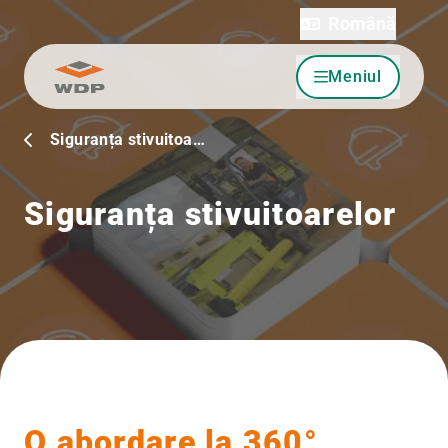
Română
Meniul
Sari la conținut
Siguranța stivuitoa…
Siguranța stivuitoarelor
O abordare la 360°