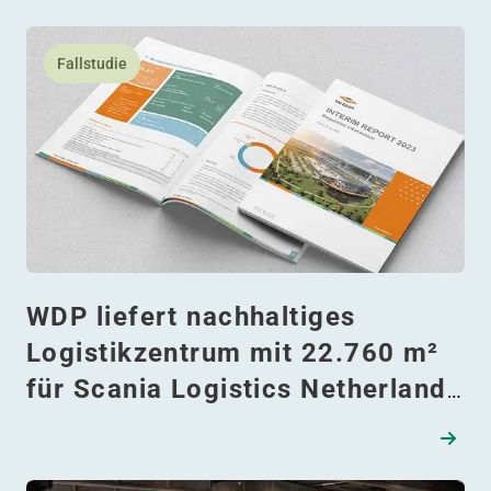
europäischen
Lesen Sie mehr daüber WDP liefert nachhaltiges Logistik
Logistikimmobilienportfolio
Fallstudie
WDP liefert nachhaltiges
Logistikzentrum mit 22.760 m²
für Scania Logistics Netherlands
in Zwolle