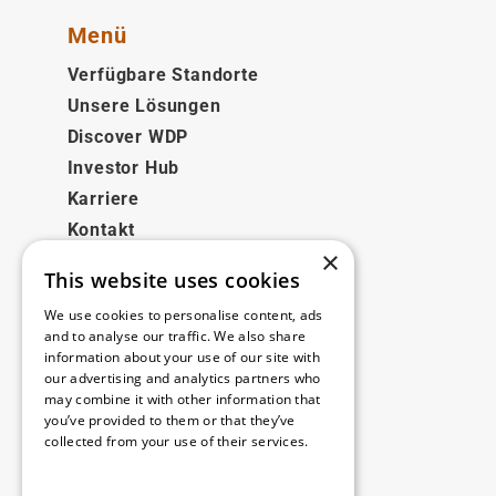
Menü
Verfügbare Standorte
Unsere Lösungen
Discover WDP
Investor Hub
Karriere
Kontakt
×
This website uses cookies
Rechtliches
We use cookies to personalise content, ads
Disclaimer
and to analyse our traffic. We also share
information about your use of our site with
Privacy policy
our advertising and analytics partners who
Cookie policy
may combine it with other information that
you’ve provided to them or that they’ve
collected from your use of their services.
Unsere Niederlassungen
Read more