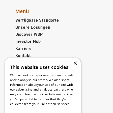
Menü
Verfügbare Standorte
Unsere Lösungen
Discover WDP
Investor Hub
Karriere
Kontakt
×
This website uses cookies
Rechtliches
We use cookies to personalise content, ads
Disclaimer
and to analyse our traffic. We also share
information about your use of our site with
Privacy policy
our advertising and analytics partners who
Cookie policy
may combine it with other information that
you’ve provided to them or that they’ve
collected from your use of their services.
Unsere Niederlassungen
Read more