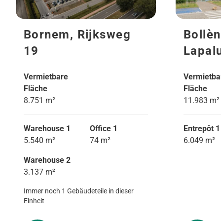
Bornem, Rijksweg
Bollèn
19
Lapal
Vermietbare
Vermietba
Fläche
Fläche
8.751 m²
11.983 m²
Warehouse 1
Office 1
Entrepôt 1
5.540 m²
74 m²
6.049 m²
Warehouse 2
3.137 m²
Immer noch 1 Gebäudeteile in dieser
Einheit