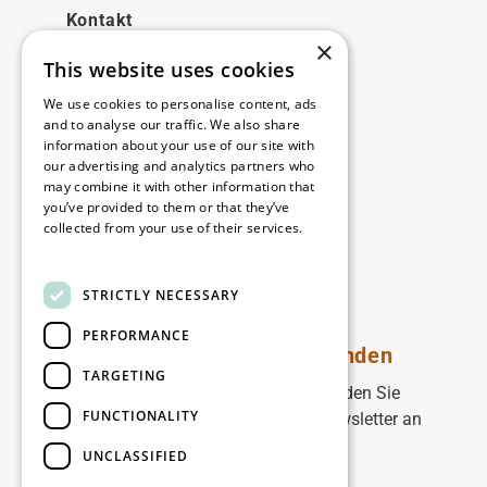
Kontakt
×
This website uses cookies
Rechtliches
We use cookies to personalise content, ads
Disclaimer
and to analyse our traffic. We also share
information about your use of our site with
Privacy policy
our advertising and analytics partners who
Cookie policy
may combine it with other information that
you’ve provided to them or that they’ve
collected from your use of their services.
Unsere Niederlassungen
Read more
Kontakt
STRICTLY NECESSARY
PERFORMANCE
Bleiben Sie auf dem Laufenden
TARGETING
Bleiben Sie auf dem Laufenden: Melden Sie
FUNCTIONALITY
sich für unseren WDP Marketing-Newsletter an
UNCLASSIFIED
Registrieren Sie sich