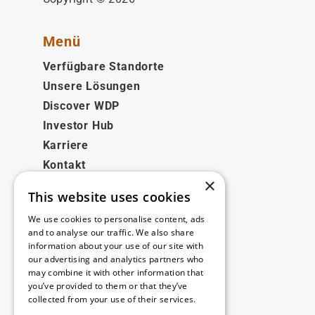
Menü
Verfügbare Standorte
Unsere Lösungen
Discover WDP
Investor Hub
Karriere
Kontakt
×
This website uses cookies
Rechtliches
We use cookies to personalise content, ads
Disclaimer
and to analyse our traffic. We also share
information about your use of our site with
Privacy policy
our advertising and analytics partners who
Cookie policy
may combine it with other information that
you’ve provided to them or that they’ve
collected from your use of their services.
Unsere Niederlassungen
Read more