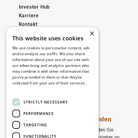
Investor Hub
Karriere
Kontakt
×
This website uses cookies
Rechtliches
We use cookies to personalise content, ads
Disclaimer
and to analyse our traffic. We also share
information about your use of our site with
Privacy policy
our advertising and analytics partners who
Cookie policy
may combine it with other information that
you’ve provided to them or that they’ve
collected from your use of their services.
Unsere Niederlassungen
Read more
Kontakt
STRICTLY NECESSARY
PERFORMANCE
Bleiben Sie auf dem Laufenden
TARGETING
Bleiben Sie auf dem Laufenden: Melden Sie
FUNCTIONALITY
sich für unseren WDP Marketing-Newsletter an