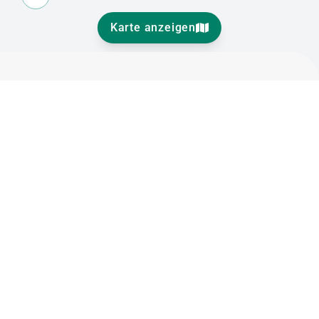
Karte anzeigen
Rechtliches
Disclaimer
Privacy policy
Cookie policy
n: Melden
eting-