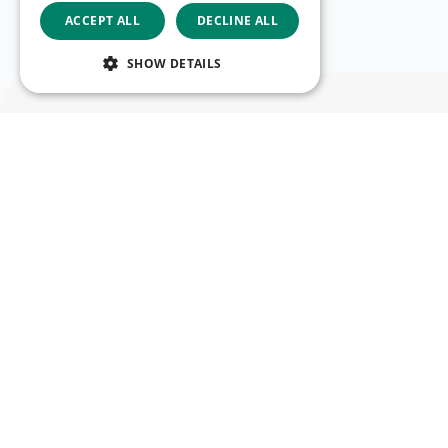
ACCEPT ALL
DECLINE ALL
SHOW DETAILS
Menü
Verfügbar
Discover
Deutsch
Karriere
Folgen Sie uns
Facebook
LinkedIn
YouTube
Instagram
Vimeo
Unsere 
Kontakt
Copyright © 2026