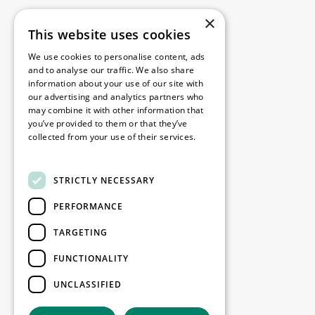
Menu
×
This website uses cookies
Beschikbare locaties
We use cookies to personalise content, ads
Onze oplossingen
and to analyse our traffic. We also share
Discover WDP
information about your use of our site with
our advertising and analytics partners who
Investor Hub
may combine it with other information that
Jobs
you’ve provided to them or that they’ve
collected from your use of their services.
Contact
Read more
STRICTLY NECESSARY
Juridisch
PERFORMANCE
Disclaimer
Privacy policy
TARGETING
Cookie policy
FUNCTIONALITY
UNCLASSIFIED
Onze kantoren