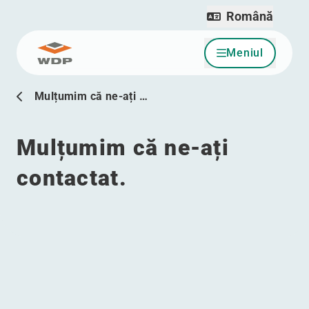
Română
Meniul
Sari la conținut
Mulțumim că ne-ați …
Mulțumim că ne-ați
contactat.
Meniul