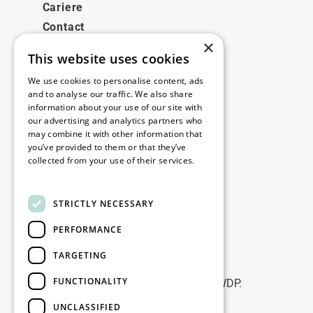
Cariere
Contact
×
This website uses cookies
Legale
We use cookies to personalise content, ads
Disclaimer
and to analyse our traffic. We also share
information about your use of our site with
Privacy policy
our advertising and analytics partners who
Cookie policy
may combine it with other information that
you’ve provided to them or that they’ve
collected from your use of their services.
Birourile noastre
Read more
Contact
STRICTLY NECESSARY
PERFORMANCE
Fii la curent
TARGETING
Rămâneți la curent: abonați-vă la
FUNCTIONALITY
newsletterele noastre de Marketing WDP.
UNCLASSIFIED