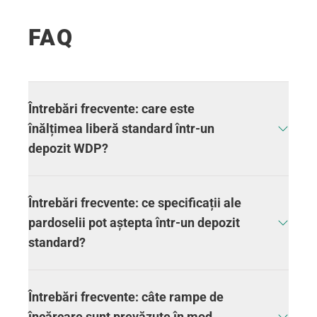
FAQ
Întrebări frecvente: care este
înălțimea liberă standard într-un
depozit WDP?
În programul standard, WDP vizează o
Întrebări frecvente: ce specificații ale
înălțime liberă maximă de 12,20 m
, sub o
pardoselii pot aștepta într-un depozit
înălțime a acoperișului de 13,70 m
(în
standard?
funcție de proiect).
Un depozit WDP standard include o
Întrebări frecvente: câte rampe de
pardoseală din beton armat,
încărcare sunt prevăzute în mod