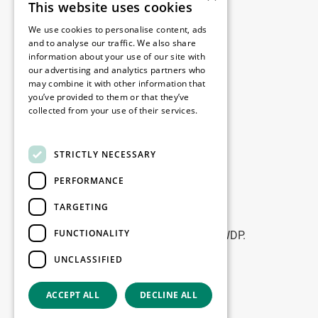
This website uses cookies
Legale
We use cookies to personalise content, ads
Disclaimer
and to analyse our traffic. We also share
information about your use of our site with
Privacy policy
our advertising and analytics partners who
Cookie policy
may combine it with other information that
you’ve provided to them or that they’ve
collected from your use of their services.
Birourile noastre
Read more
Contact
STRICTLY NECESSARY
PERFORMANCE
Fii la curent
TARGETING
Rămâneți la curent: abonați-vă la
FUNCTIONALITY
newsletterele noastre de Marketing WDP.
UNCLASSIFIED
Înscrie-te
ACCEPT ALL
DECLINE ALL
Copyright © 2026