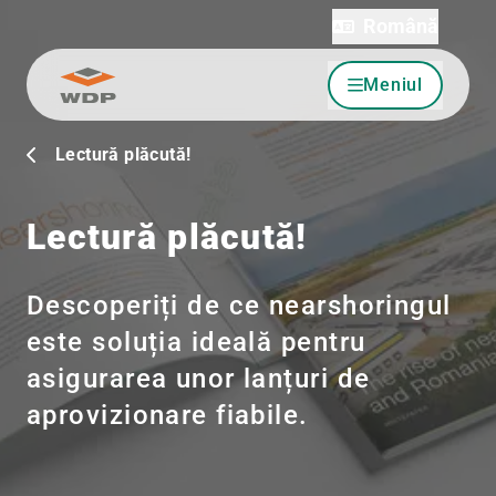
Română
Meniul
Sari la conținut
Lectură plăcută!
Lectură plăcută!
Descoperiți de ce nearshoringul
este soluția ideală pentru
asigurarea unor lanțuri de
aprovizionare fiabile.