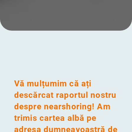
Meniul
Vă mulțumim că ați
descărcat raportul nostru
despre nearshoring! Am
trimis cartea albă pe
adresa dumneavoastră de