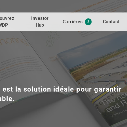
ouvrez
Investor
Carrières
Contact
2
WDP
Hub
est la solution idéale pour garantir
able.