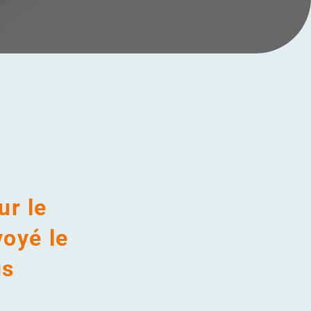
ur le
oyé le
us