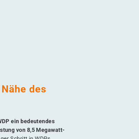
kt
r Nähe des
 WDP ein bedeutendes
istung von 8,5 Megawatt-
tiger Schritt in WDPs