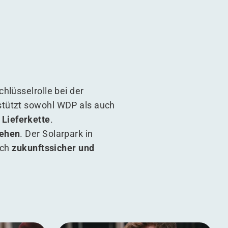
hlüsselrolle bei der
rstützt sowohl WDP als auch
Lieferkette
.
gehen
. Der Solarpark in
uch
zukunftssicher und