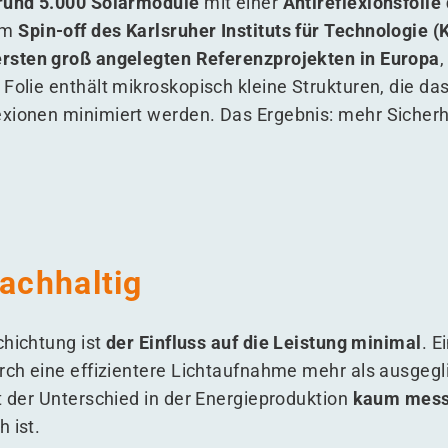
rund 5.000 Solarmodule
mit einer
Antireflexionsfolie
em
Spin-off des Karlsruher Instituts für Technologie (
ersten groß angelegten Referenzprojekten in Europa
,
 Folie enthält mikroskopisch kleine Strukturen, die da
exionen minimiert werden. Das Ergebnis: mehr Sicher
nachhaltig
chichtung ist
der Einfluss auf die Leistung minimal
. E
urch eine effizientere Lichtaufnahme mehr als ausgegl
st der Unterschied in der Energieproduktion
kaum mess
 ist.