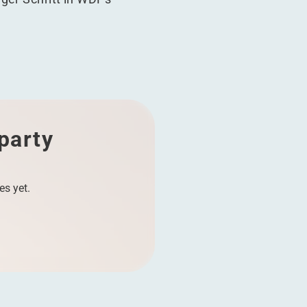
 party
es yet.