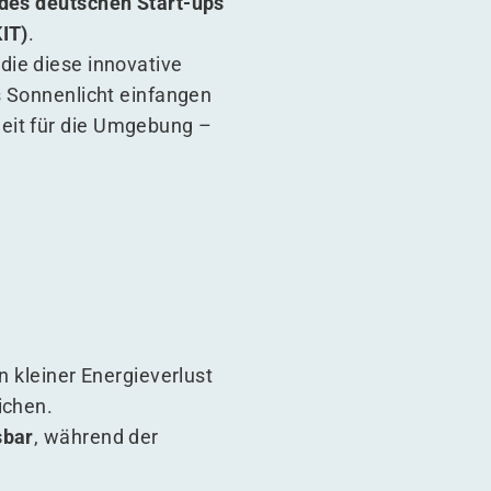
 des deutschen Start-ups
KIT)
.
 die diese innovative
s Sonnenlicht einfangen
heit für die Umgebung –
in kleiner Energieverlust
ichen.
bar
, während der