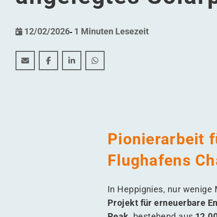
12/02/2026
-
1 Minuten Lesezeit
Die Energie der Zukunft strahlt in Heppignies: WDP 
Die Energie der Zukunft strahlt in Heppignies
Die Energie der Zukunft strahlt in Hepp
Die Energie der Zukunft strahlt i
Pionierarbeit 
Flughafens Ch
In Heppignies, nur wenige 
Projekt für erneuerbare E
Peak
, bestehend aus
12.0