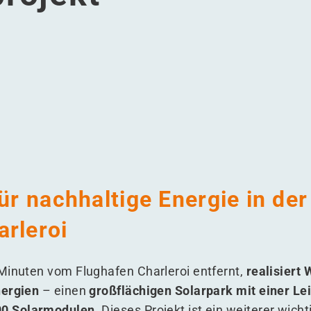
errichtet ein groß angelegtes Solarprojekt
: WDP errichtet ein groß angelegtes Solarprojekt
ignies: WDP errichtet ein groß angelegtes Solarprojekt
n Heppignies: WDP errichtet ein groß angelegtes Solarproje
für nachhaltige Energie in de
arleroi
Minuten vom Flughafen Charleroi entfernt,
realisiert
nergien
– einen
großflächigen Solarpark mit einer Le
00 Solarmodulen
. Dieses Projekt ist ein weiterer wich