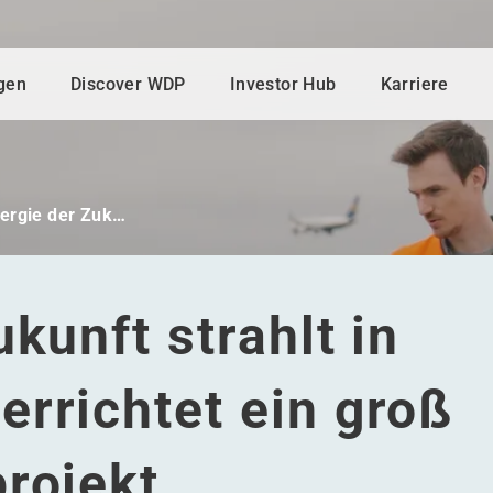
gen
Discover WDP
Investor Hub
Karriere
nergie der Zuk…
kunft strahlt in
rrichtet ein groß
rojekt