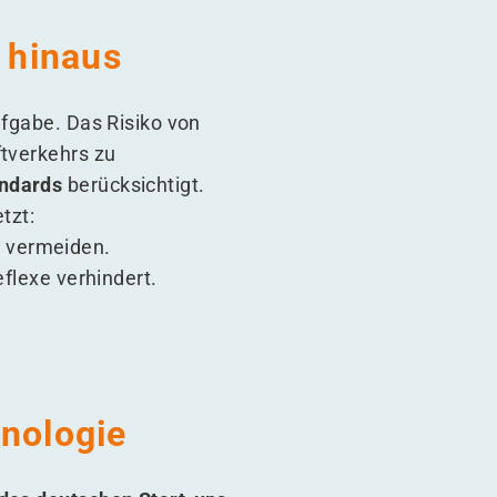
e hinaus
ufgabe. Das Risiko von
ftverkehrs zu
andards
berücksichtigt.
tzt:
 vermeiden.
eflexe verhindert.
hnologie